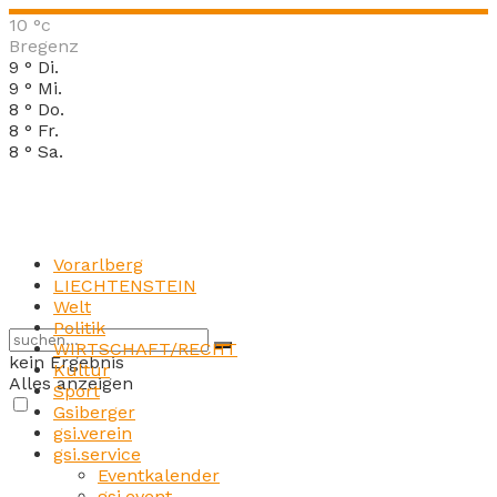
10
°c
Bregenz
9
°
Di.
9
°
Mi.
8
°
Do.
8
°
Fr.
8
°
Sa.
Vorarlberg
LIECHTENSTEIN
Welt
Politik
WIRTSCHAFT/RECHT
kein Ergebnis
Kultur
Alles anzeigen
Sport
Gsiberger
gsi.verein
gsi.service
Eventkalender
gsi.event