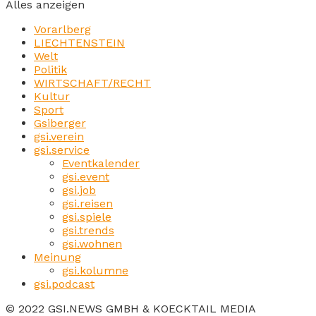
Alles anzeigen
Vorarlberg
LIECHTENSTEIN
Welt
Politik
WIRTSCHAFT/RECHT
Kultur
Sport
Gsiberger
gsi.verein
gsi.service
Eventkalender
gsi.event
gsi.job
gsi.reisen
gsi.spiele
gsi.trends
gsi.wohnen
Meinung
gsi.kolumne
gsi.podcast
© 2022 GSI.NEWS GMBH & KOECKTAIL MEDIA