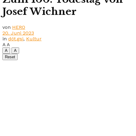
Josef Wichner
von
HERO
20. Juni 2023
in
döt.gsi
,
Kultur
A
A
A
A
Reset