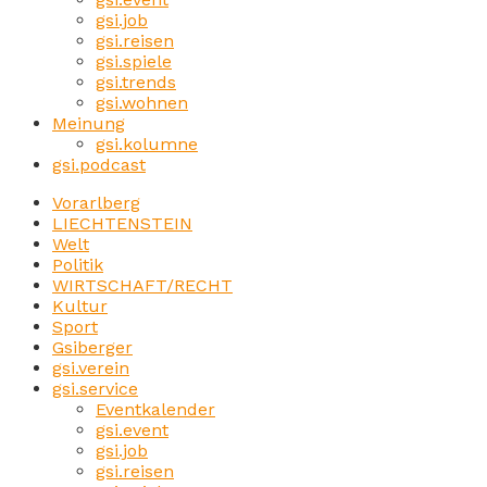
gsi.job
gsi.reisen
gsi.spiele
gsi.trends
gsi.wohnen
Meinung
gsi.kolumne
gsi.podcast
Vorarlberg
LIECHTENSTEIN
Welt
Politik
WIRTSCHAFT/RECHT
Kultur
Sport
Gsiberger
gsi.verein
gsi.service
Eventkalender
gsi.event
gsi.job
gsi.reisen