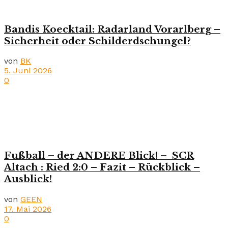
Bandis Koecktail: Radarland Vorarlberg –
Sicherheit oder Schilderdschungel?
von
BK
5. Juni 2026
0
Fußball – der ANDERE Blick! – SCR
Altach : Ried 2:0 – Fazit – Rückblick –
Ausblick!
von
GEEN
17. Mai 2026
0