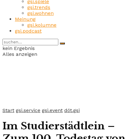
gsi.spiele
gsi.trends
gsi.wohnen
Meinung
gsi.kolumne
gsi.podcast
kein Ergebnis
Alles anzeigen
Start
gsi.service
gsi.event
döt.gsi
Im Studierstädtlein –
Zum 100. Todestag von