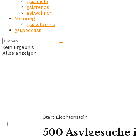
gsi.spiele
gsi.trends
gsi.wohnen
Meinung
gsi.kolumne
gsi.podcast
kein Ergebnis
Alles anzeigen
Start
Liechtenstein
500 Asylgesuche i