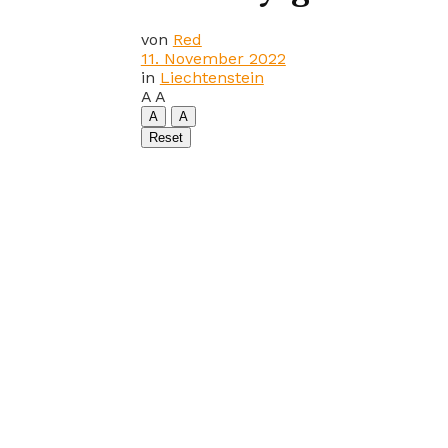
von
Red
11. November 2022
in
Liechtenstein
A
A
A
A
Reset