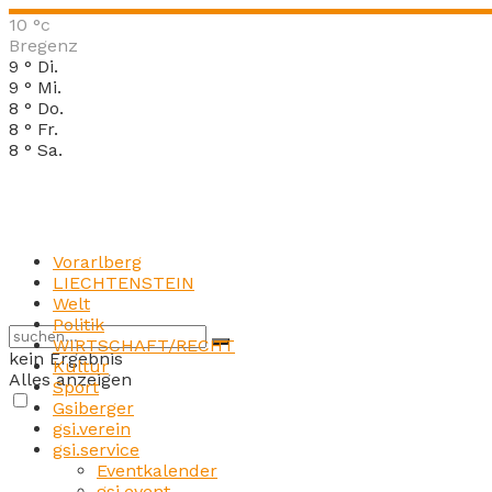
10
°c
Bregenz
9
°
Di.
9
°
Mi.
8
°
Do.
8
°
Fr.
8
°
Sa.
Vorarlberg
LIECHTENSTEIN
Welt
Politik
WIRTSCHAFT/RECHT
kein Ergebnis
Kultur
Alles anzeigen
Sport
Gsiberger
gsi.verein
gsi.service
Eventkalender
gsi.event