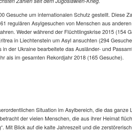
höchsten Zahlen seit dem Jugoslawien-Krieg.
00 Gesuche um internationalen Schutz gestellt. Diese Z
d 61 regulären Asylgesuchen von Menschen aus andere
Jahren. Weder während der Flüchtlingskrise 2015 (154 G
itrea in Liechtenstein um Asyl ansuchten (294 Gesuche
 in der Ukraine bearbeitete das Ausländer- und Passamt
r als im gesamten Rekordjahr 2018 (165 Gesuche).
serordentlichen Situation im Asylbereich, die das ganze 
betracht der vielen Menschen, die aus ihrer Heimat flüc
. Mit Blick auf die kalte Jahreszeit und die zerstörerisch