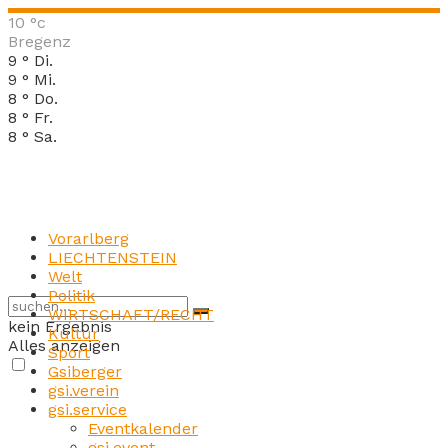
10
°c
Bregenz
9
°
Di.
9
°
Mi.
8
°
Do.
8
°
Fr.
8
°
Sa.
Vorarlberg
LIECHTENSTEIN
Welt
Politik
WIRTSCHAFT/RECHT
kein Ergebnis
Kultur
Alles anzeigen
Sport
Gsiberger
gsi.verein
gsi.service
Eventkalender
gsi.event