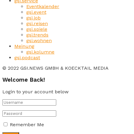
gsi.service
Eventkalender
gsi.event
gsi.job
gsi.reisen
gsi.spiele
gsi.trends
gsi.wohnen
Meinung
gsi.kolumne
gsi.podcast
© 2022 GSI.NEWS GMBH & KOECKTAIL MEDIA
Welcome Back!
Login to your account below
Remember Me