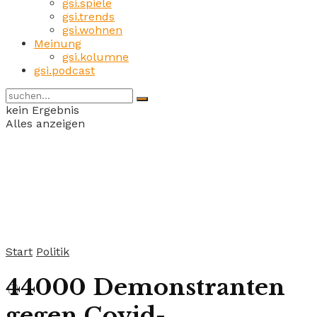
gsi.spiele
gsi.trends
gsi.wohnen
Meinung
gsi.kolumne
gsi.podcast
kein Ergebnis
Alles anzeigen
Start
Politik
44000 Demonstranten
gegen Covid-