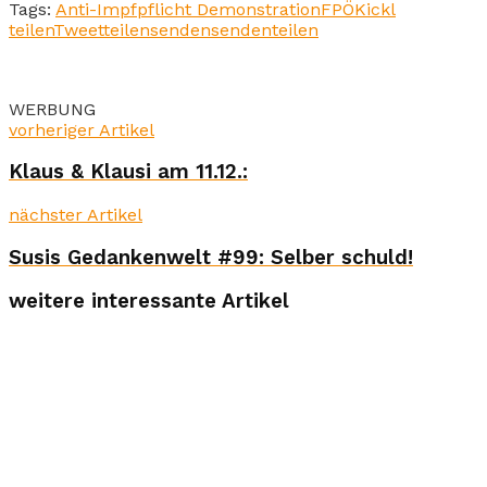
Tags:
Anti-Impfpflicht Demonstration
FPÖ
Kickl
teilen
Tweet
teilen
senden
senden
teilen
WERBUNG
vorheriger Artikel
Klaus & Klausi am 11.12.:
nächster Artikel
Susis Gedankenwelt #99: Selber schuld!
weitere interessante Artikel