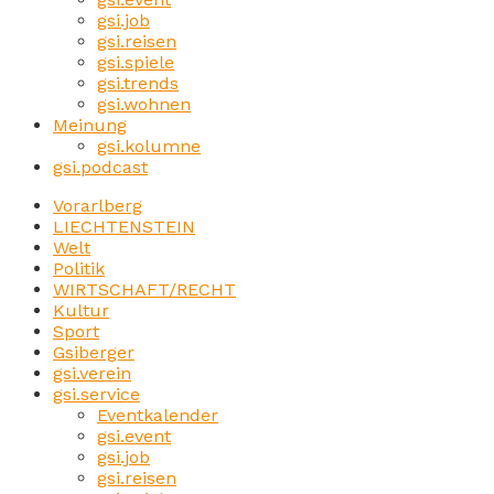
gsi.job
gsi.reisen
gsi.spiele
gsi.trends
gsi.wohnen
Meinung
gsi.kolumne
gsi.podcast
Vorarlberg
LIECHTENSTEIN
Welt
Politik
WIRTSCHAFT/RECHT
Kultur
Sport
Gsiberger
gsi.verein
gsi.service
Eventkalender
gsi.event
gsi.job
gsi.reisen