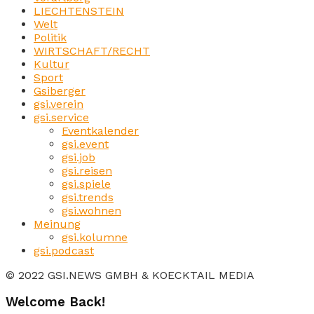
LIECHTENSTEIN
Welt
Politik
WIRTSCHAFT/RECHT
Kultur
Sport
Gsiberger
gsi.verein
gsi.service
Eventkalender
gsi.event
gsi.job
gsi.reisen
gsi.spiele
gsi.trends
gsi.wohnen
Meinung
gsi.kolumne
gsi.podcast
© 2022 GSI.NEWS GMBH & KOECKTAIL MEDIA
Welcome Back!