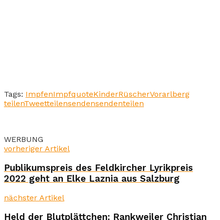
Tags:
Impfen
Impfquote
Kinder
Rüscher
Vorarlberg
teilen
Tweet
teilen
senden
senden
teilen
WERBUNG
vorheriger Artikel
Publikumspreis des Feldkircher Lyrikpreis
2022 geht an Elke Laznia aus Salzburg
nächster Artikel
Held der Blutplättchen: Rankweiler Christian