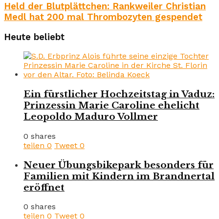
Held der Blutplättchen: Rankweiler Christian
Medl hat 200 mal Thrombozyten gespendet
Heute beliebt
Ein fürstlicher Hochzeitstag in Vaduz:
Prinzessin Marie Caroline ehelicht
Leopoldo Maduro Vollmer
0 shares
teilen
0
Tweet
0
Neuer Übungsbikepark besonders für
Familien mit Kindern im Brandnertal
eröffnet
0 shares
teilen
0
Tweet
0