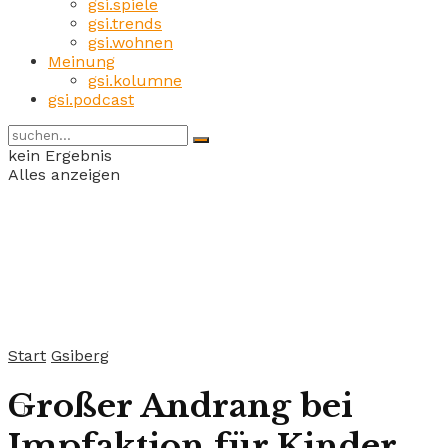
gsi.spiele
gsi.trends
gsi.wohnen
Meinung
gsi.kolumne
gsi.podcast
kein Ergebnis
Alles anzeigen
Start
Gsiberg
Großer Andrang bei
Impfaktion für Kinder