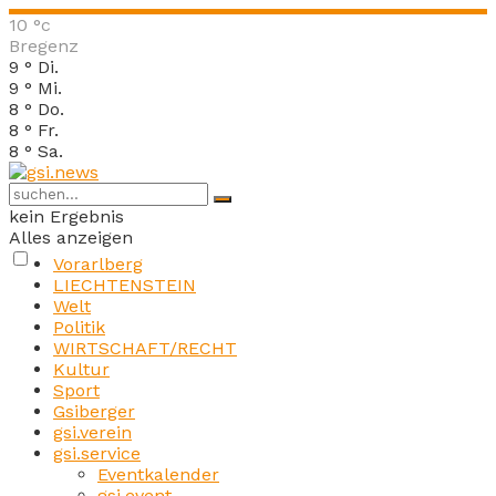
10
°c
Bregenz
9
°
Di.
9
°
Mi.
8
°
Do.
8
°
Fr.
8
°
Sa.
kein Ergebnis
Alles anzeigen
Vorarlberg
LIECHTENSTEIN
Welt
Politik
WIRTSCHAFT/RECHT
Kultur
Sport
Gsiberger
gsi.verein
gsi.service
Eventkalender
gsi.event