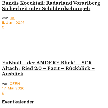
Bandis Koecktail: Radarland Vorarlberg –
Sicherheit oder Schilderdschungel?
von
BK
5. Juni 2026
0
Fußball – der ANDERE Blick! – SCR
Altach : Ried 2:0 – Fazit – Rückblick –
Ausblick!
von
GEEN
17. Mai 2026
0
Eventkalender