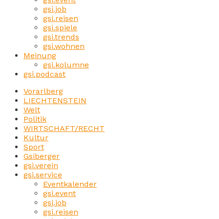
gsi.job
gsi.reisen
gsi.spiele
gsi.trends
gsi.wohnen
Meinung
gsi.kolumne
gsi.podcast
Vorarlberg
LIECHTENSTEIN
Welt
Politik
WIRTSCHAFT/RECHT
Kultur
Sport
Gsiberger
gsi.verein
gsi.service
Eventkalender
gsi.event
gsi.job
gsi.reisen