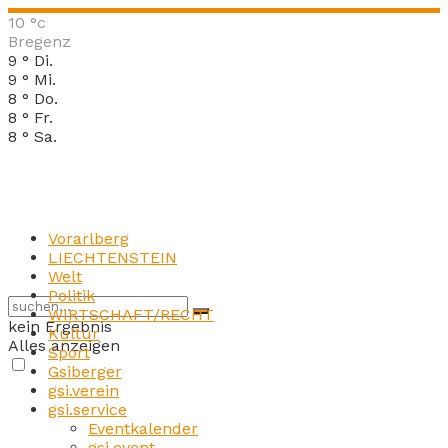
10
°c
Bregenz
9
°
Di.
9
°
Mi.
8
°
Do.
8
°
Fr.
8
°
Sa.
Vorarlberg
LIECHTENSTEIN
Welt
Politik
WIRTSCHAFT/RECHT
kein Ergebnis
Kultur
Alles anzeigen
Sport
Gsiberger
gsi.verein
gsi.service
Eventkalender
gsi.event