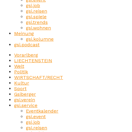
gsi.job
gsi.reisen
gsi.spiele
gsi.trends
gsi.wohnen
Meinung
gsi.kolumne
gsi.podcast
Vorarlberg
LIECHTENSTEIN
Welt
Politik
WIRTSCHAFT/RECHT
Kultur
Sport
Gsiberger
gsi.verein
gsi.service
Eventkalender
gsi.event
gsi.job
gsi.reisen