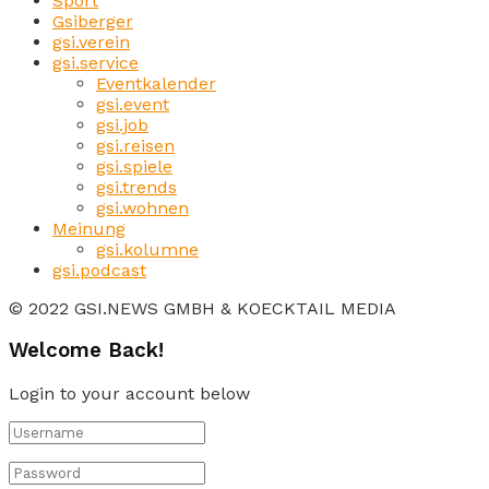
Sport
Gsiberger
gsi.verein
gsi.service
Eventkalender
gsi.event
gsi.job
gsi.reisen
gsi.spiele
gsi.trends
gsi.wohnen
Meinung
gsi.kolumne
gsi.podcast
© 2022 GSI.NEWS GMBH & KOECKTAIL MEDIA
Welcome Back!
Login to your account below