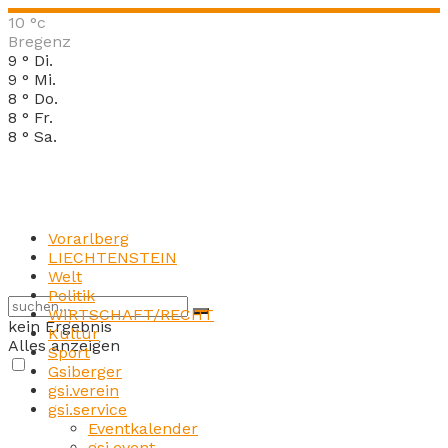
10
°c
Bregenz
9
°
Di.
9
°
Mi.
8
°
Do.
8
°
Fr.
8
°
Sa.
Vorarlberg
LIECHTENSTEIN
Welt
Politik
WIRTSCHAFT/RECHT
kein Ergebnis
Kultur
Alles anzeigen
Sport
Gsiberger
gsi.verein
gsi.service
Eventkalender
gsi.event