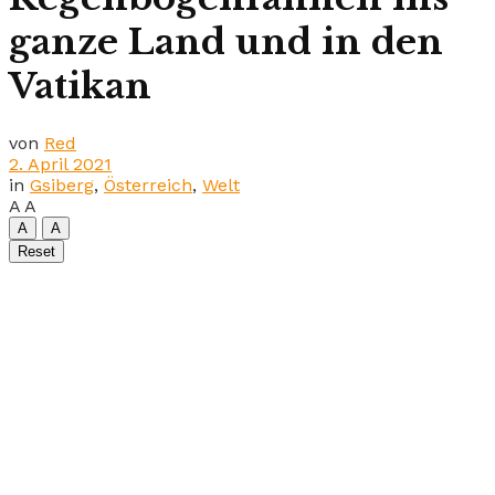
ganze Land und in den
Vatikan
von
Red
2. April 2021
in
Gsiberg
,
Österreich
,
Welt
A
A
A
A
Reset