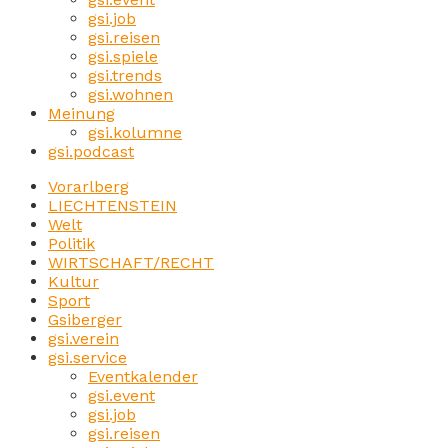
gsi.job
gsi.reisen
gsi.spiele
gsi.trends
gsi.wohnen
Meinung
gsi.kolumne
gsi.podcast
Vorarlberg
LIECHTENSTEIN
Welt
Politik
WIRTSCHAFT/RECHT
Kultur
Sport
Gsiberger
gsi.verein
gsi.service
Eventkalender
gsi.event
gsi.job
gsi.reisen