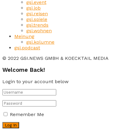
gsi.event
gsi.job
gsi.reisen
gsi.spiele
gsi.trends
gsi.wohnen
Meinung
gsi.kolumne
gsi.podcast
© 2022 GSI.NEWS GMBH & KOECKTAIL MEDIA
Welcome Back!
Login to your account below
Remember Me