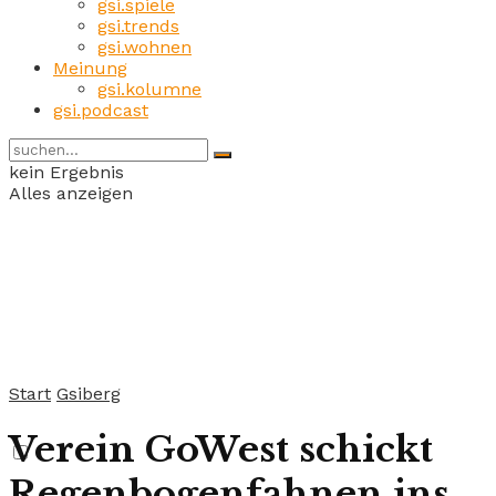
gsi.spiele
gsi.trends
gsi.wohnen
Meinung
gsi.kolumne
gsi.podcast
kein Ergebnis
Alles anzeigen
Start
Gsiberg
Verein GoWest schickt
Regenbogenfahnen ins