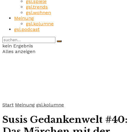
gsi.spiele
gsi.trends
gsi.wohnen
Meinung
gsi.kolumne
gsi.podcast
kein Ergebnis
Alles anzeigen
Start
Meinung
gsi.kolumne
Susis Gedankenwelt #40:
Das Märchen mit der