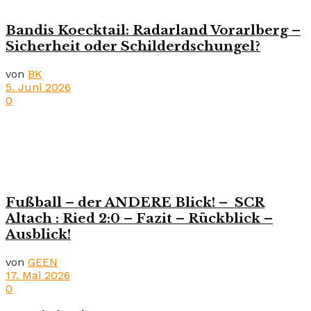
Bandis Koecktail: Radarland Vorarlberg –
Sicherheit oder Schilderdschungel?
von
BK
5. Juni 2026
0
Fußball – der ANDERE Blick! – SCR
Altach : Ried 2:0 – Fazit – Rückblick –
Ausblick!
von
GEEN
17. Mai 2026
0