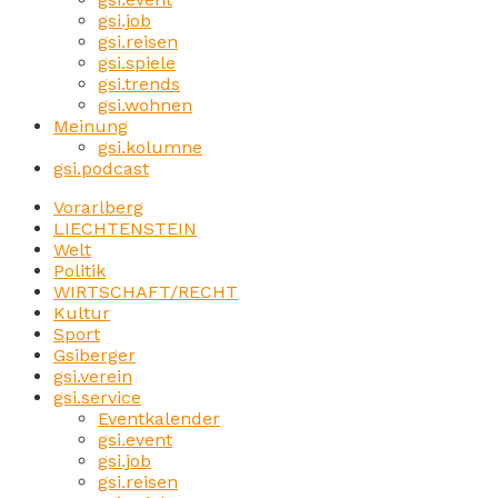
gsi.job
gsi.reisen
gsi.spiele
gsi.trends
gsi.wohnen
Meinung
gsi.kolumne
gsi.podcast
Vorarlberg
LIECHTENSTEIN
Welt
Politik
WIRTSCHAFT/RECHT
Kultur
Sport
Gsiberger
gsi.verein
gsi.service
Eventkalender
gsi.event
gsi.job
gsi.reisen