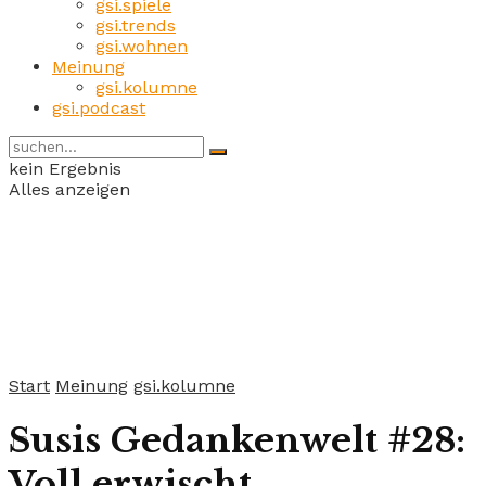
gsi.spiele
gsi.trends
gsi.wohnen
Meinung
gsi.kolumne
gsi.podcast
kein Ergebnis
Alles anzeigen
Start
Meinung
gsi.kolumne
Susis Gedankenwelt #28:
Voll erwischt