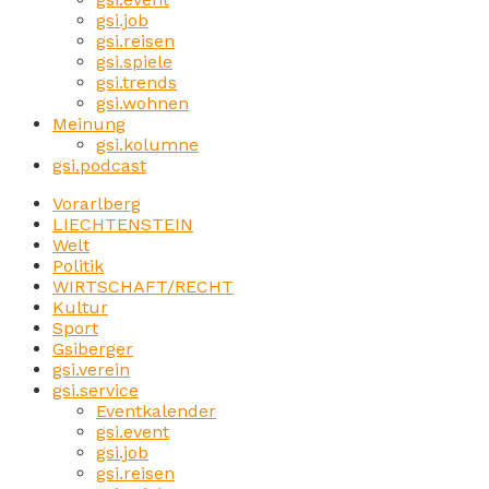
gsi.job
gsi.reisen
gsi.spiele
gsi.trends
gsi.wohnen
Meinung
gsi.kolumne
gsi.podcast
Vorarlberg
LIECHTENSTEIN
Welt
Politik
WIRTSCHAFT/RECHT
Kultur
Sport
Gsiberger
gsi.verein
gsi.service
Eventkalender
gsi.event
gsi.job
gsi.reisen