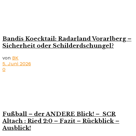
Bandis Koecktail: Radarland Vorarlberg –
Sicherheit oder Schilderdschungel?
von
BK
5. Juni 2026
0
Fußball – der ANDERE Blick! – SCR
Altach : Ried 2:0 – Fazit – Rückblick –
Ausblick!