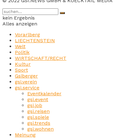
© 2022 GSI.NEWS GMBH & KOECKTAIL MEDIA
kein Ergebnis
Alles anzeigen
Vorarlberg
LIECHTENSTEIN
Welt
Politik
WIRTSCHAFT/RECHT
Kultur
Sport
Gsiberger
gsi.verein
gsi.service
Eventkalender
gsi.event
gsi.job
gsi.reisen
gsi.spiele
gsi.trends
gsi.wohnen
Meinung