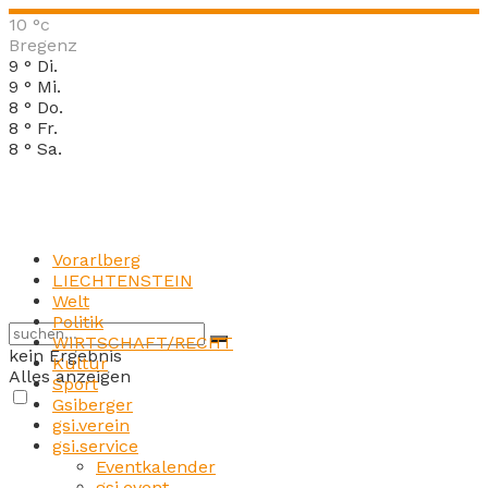
10
°c
Bregenz
9
°
Di.
9
°
Mi.
8
°
Do.
8
°
Fr.
8
°
Sa.
Vorarlberg
LIECHTENSTEIN
Welt
Politik
WIRTSCHAFT/RECHT
kein Ergebnis
Kultur
Alles anzeigen
Sport
Gsiberger
gsi.verein
gsi.service
Eventkalender
gsi.event