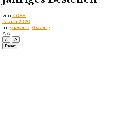
von
KOBE
7. Juli 2020
in
gsi.event
,
Gsiberg
A
A
A
A
Reset