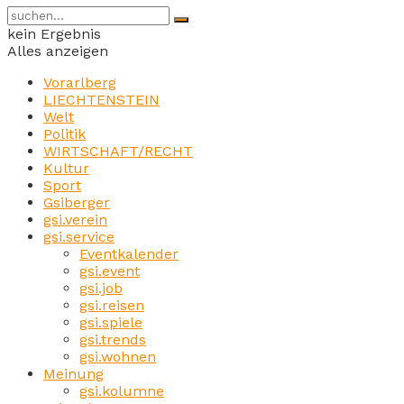
kein Ergebnis
Alles anzeigen
Vorarlberg
LIECHTENSTEIN
Welt
Politik
WIRTSCHAFT/RECHT
Kultur
Sport
Gsiberger
gsi.verein
gsi.service
Eventkalender
gsi.event
gsi.job
gsi.reisen
gsi.spiele
gsi.trends
gsi.wohnen
Meinung
gsi.kolumne