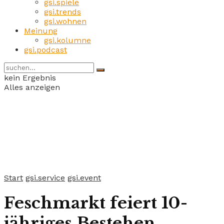
gsi.spiele
gsi.trends
gsi.wohnen
Meinung
gsi.kolumne
gsi.podcast
kein Ergebnis
Alles anzeigen
Start
gsi.service
gsi.event
Feschmarkt feiert 10-
jähriges Bestehen