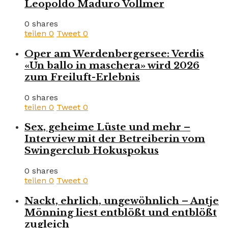
Leopoldo Maduro Vollmer
0 shares
teilen
0
Tweet
0
Oper am Werdenbergersee: Verdis
«Un ballo in maschera» wird 2026
zum Freiluft-Erlebnis
0 shares
teilen
0
Tweet
0
Sex, geheime Lüste und mehr –
Interview mit der Betreiberin vom
Swingerclub Hokuspokus
0 shares
teilen
0
Tweet
0
Nackt, ehrlich, ungewöhnlich – Antje
Mönning liest entblößt und entblößt
zugleich