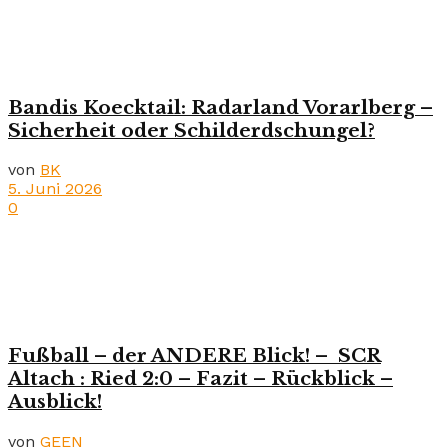
Bandis Koecktail: Radarland Vorarlberg –
Sicherheit oder Schilderdschungel?
von
BK
5. Juni 2026
0
Fußball – der ANDERE Blick! – SCR
Altach : Ried 2:0 – Fazit – Rückblick –
Ausblick!
von
GEEN