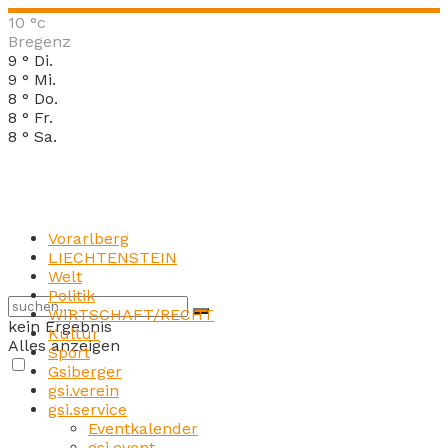
10
°c
Bregenz
9
°
Di.
9
°
Mi.
8
°
Do.
8
°
Fr.
8
°
Sa.
Vorarlberg
LIECHTENSTEIN
Welt
Politik
WIRTSCHAFT/RECHT
kein Ergebnis
Kultur
Alles anzeigen
Sport
Gsiberger
gsi.verein
gsi.service
Eventkalender
gsi.event