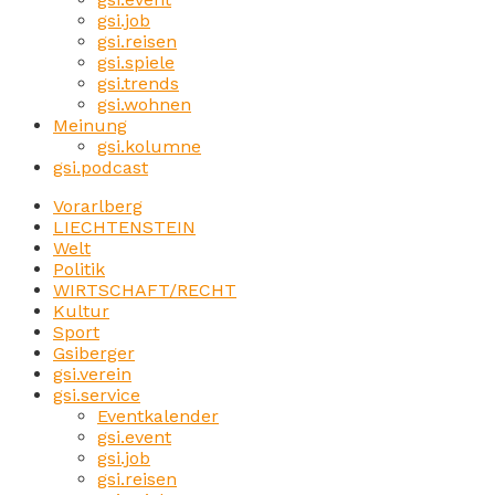
gsi.job
gsi.reisen
gsi.spiele
gsi.trends
gsi.wohnen
Meinung
gsi.kolumne
gsi.podcast
Vorarlberg
LIECHTENSTEIN
Welt
Politik
WIRTSCHAFT/RECHT
Kultur
Sport
Gsiberger
gsi.verein
gsi.service
Eventkalender
gsi.event
gsi.job
gsi.reisen