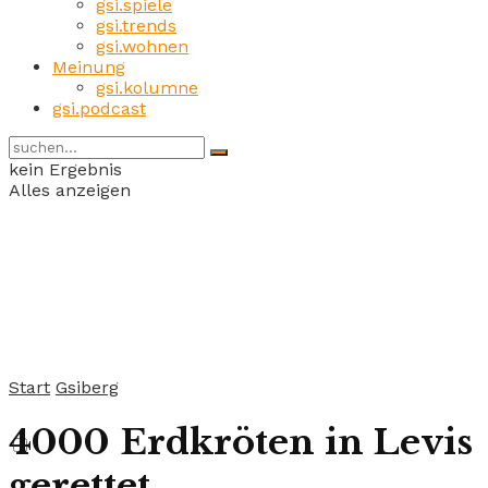
gsi.spiele
gsi.trends
gsi.wohnen
Meinung
gsi.kolumne
gsi.podcast
kein Ergebnis
Alles anzeigen
Start
Gsiberg
4000 Erdkröten in Levis
gerettet