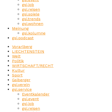
gsi.job
gsi.reisen
gsi.spiele
gsi.trends
gsi.wohnen
Meinung
gsi.kolumne
gsi.podcast
Vorarlberg
LIECHTENSTEIN
Welt
Politik
WIRTSCHAFT/RECHT
Kultur
Sport
Gsiberger
gsi.verein
gsi.service
Eventkalender
gsi.event
gsi.job
gsi.reisen