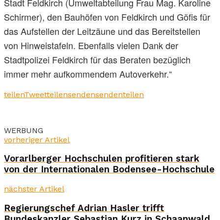
Stadt Feldkirch (Umweltabteilung Frau Mag. Karoline
Schirmer), den Bauhöfen von Feldkirch und Göfis für
das Aufstellen der Leitzäune und das Bereitstellen
von Hinweistafeln. Ebenfalls vielen Dank der
Stadtpolizei Feldkirch für das Beraten bezüglich
immer mehr aufkommendem Autoverkehr.“
teilen
Tweet
teilen
senden
senden
teilen
WERBUNG
vorheriger Artikel
Vorarlberger Hochschulen profitieren stark
von der Internationalen Bodensee-Hochschule
nächster Artikel
Regierungschef Adrian Hasler trifft
Bundeskanzler Sebastian Kurz in Schaanwald