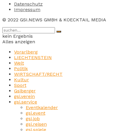
Datenschutz
Impressum
© 2022 GSI.NEWS GMBH & KOECKTAIL MEDIA
kein Ergebnis
Alles anzeigen
Vorarlberg
LIECHTENSTEIN
Welt
Politik
WIRTSCHAFT/RECHT
Kultur
Sport
Gsiberger
gsi.verein
gsi.service
Eventkalender
gsi.event
gsi.job
gsi.reisen
gsi.spiele