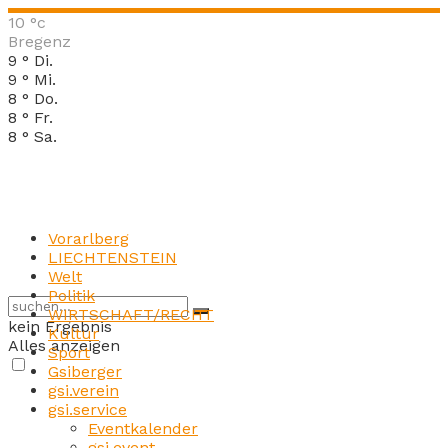
10
°c
Bregenz
9
°
Di.
9
°
Mi.
8
°
Do.
8
°
Fr.
8
°
Sa.
Vorarlberg
LIECHTENSTEIN
Welt
Politik
WIRTSCHAFT/RECHT
kein Ergebnis
Kultur
Alles anzeigen
Sport
Gsiberger
gsi.verein
gsi.service
Eventkalender
gsi.event