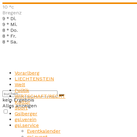
10
°c
Bregenz
9
°
Di.
9
°
Mi.
8
°
Do.
8
°
Fr.
8
°
Sa.
Vorarlberg
LIECHTENSTEIN
Welt
Politik
WIRTSCHAFT/RECHT
kein Ergebnis
Kultur
Alles anzeigen
Sport
Gsiberger
gsi.verein
gsi.service
Eventkalender
gsi.event