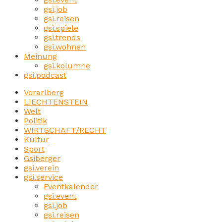
gsi.job
gsi.reisen
gsi.spiele
gsi.trends
gsi.wohnen
Meinung
gsi.kolumne
gsi.podcast
Vorarlberg
LIECHTENSTEIN
Welt
Politik
WIRTSCHAFT/RECHT
Kultur
Sport
Gsiberger
gsi.verein
gsi.service
Eventkalender
gsi.event
gsi.job
gsi.reisen