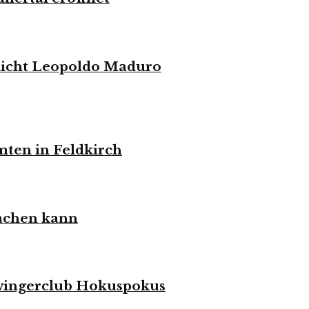
elicht Leopoldo Maduro
mten in Feldkirch
achen kann
Swingerclub Hokuspokus