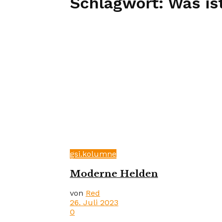
Schlagwort:
Was is
gsi.kolumne
Moderne Helden
von
Red
26. Juli 2023
0