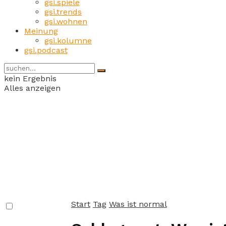
gsi.spiele
gsi.trends
gsi.wohnen
Meinung
gsi.kolumne
gsi.podcast
kein Ergebnis
Alles anzeigen
Start
Tag
Was ist normal