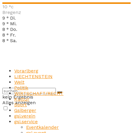
10
°c
Bregenz
9
°
Di.
9
°
Mi.
8
°
Do.
8
°
Fr.
8
°
Sa.
Vorarlberg
LIECHTENSTEIN
Welt
Politik
WIRTSCHAFT/RECHT
kein Ergebnis
Kultur
Alles anzeigen
Sport
Gsiberger
gsi.verein
gsi.service
Eventkalender
gsi.event