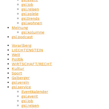
gsi.job
gsi.reisen
gsi.spiele
gsi.trends
gsi.wohnen
Meinung
gsi.kolumne
gsi.podcast
Vorarlberg
LIECHTENSTEIN
Welt
Politik
WIRTSCHAFT/RECHT
Kultur
Sport
Gsiberger
gsi.verein
gsi.service
Eventkalender
gsi.event
gsi.job
gsi.reisen