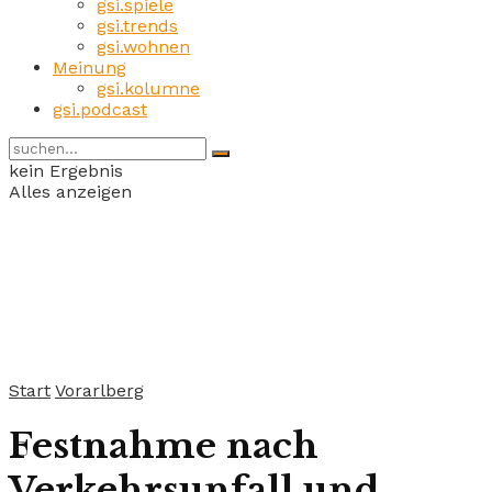
gsi.spiele
gsi.trends
gsi.wohnen
Meinung
gsi.kolumne
gsi.podcast
kein Ergebnis
Alles anzeigen
Start
Vorarlberg
Festnahme nach
Verkehrsunfall und