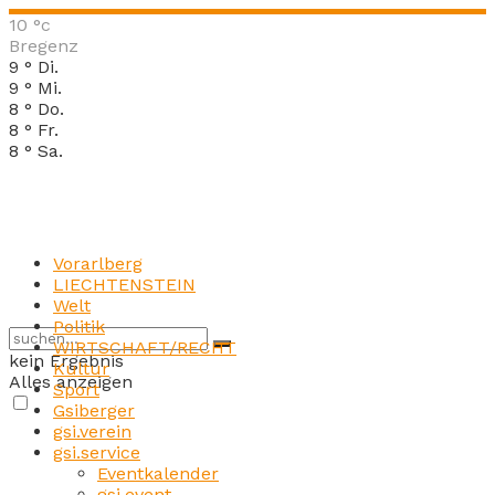
10
°c
Bregenz
9
°
Di.
9
°
Mi.
8
°
Do.
8
°
Fr.
8
°
Sa.
Vorarlberg
LIECHTENSTEIN
Welt
Politik
WIRTSCHAFT/RECHT
kein Ergebnis
Kultur
Alles anzeigen
Sport
Gsiberger
gsi.verein
gsi.service
Eventkalender
gsi.event