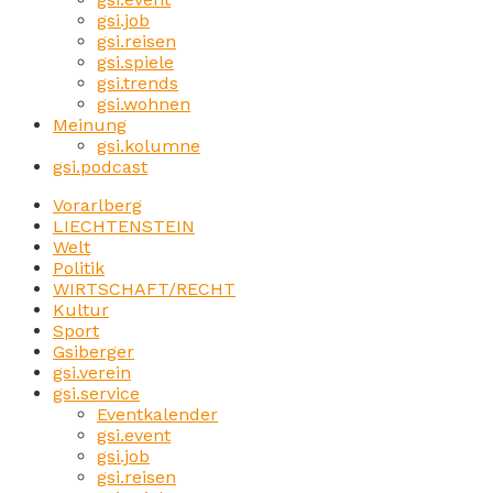
gsi.job
gsi.reisen
gsi.spiele
gsi.trends
gsi.wohnen
Meinung
gsi.kolumne
gsi.podcast
Vorarlberg
LIECHTENSTEIN
Welt
Politik
WIRTSCHAFT/RECHT
Kultur
Sport
Gsiberger
gsi.verein
gsi.service
Eventkalender
gsi.event
gsi.job
gsi.reisen