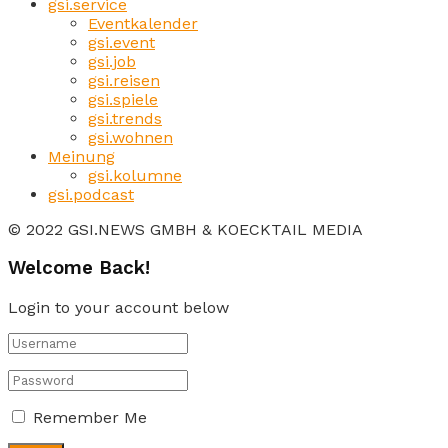
gsi.service
Eventkalender
gsi.event
gsi.job
gsi.reisen
gsi.spiele
gsi.trends
gsi.wohnen
Meinung
gsi.kolumne
gsi.podcast
© 2022 GSI.NEWS GMBH & KOECKTAIL MEDIA
Welcome Back!
Login to your account below
Remember Me