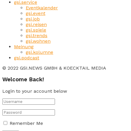
gsi.service
Eventkalender
gsi.event
gsi.job
gsi.reisen
gsi.spiele
gsi.trends
gsi.wohnen
Meinung
gsi.kolumne
gsi.podcast
© 2022 GSI.NEWS GMBH & KOECKTAIL MEDIA
Welcome Back!
Login to your account below
Remember Me