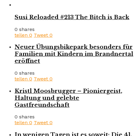
Susi Reloaded #213 The Bitch is Back
0 shares
teilen
0
Tweet
0
Neuer Übungsbikepark besonders für
Familien mit Kindern im Brandnertal
eröffnet
0 shares
teilen
0
Tweet
0
Kristl Moosbrugger – Pioniergeist,
Haltung und gelebte
Gastfreundschaft
0 shares
teilen
0
Tweet
0
In wenigen Tagen ist es soweit: Die 41.