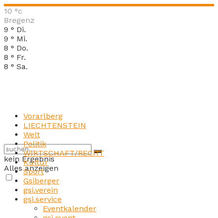
10
°c
Bregenz
9
°
Di.
9
°
Mi.
8
°
Do.
8
°
Fr.
8
°
Sa.
Vorarlberg
LIECHTENSTEIN
Welt
Politik
WIRTSCHAFT/RECHT
kein Ergebnis
Kultur
Alles anzeigen
Sport
Gsiberger
gsi.verein
gsi.service
Eventkalender
gsi.event