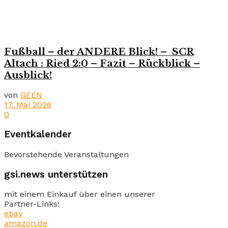
Fußball – der ANDERE Blick! – SCR
Altach : Ried 2:0 – Fazit – Rückblick –
Ausblick!
von
GEEN
17. Mai 2026
0
Eventkalender
Bevorstehende Veranstaltungen
gsi.news unterstützen
mit einem Einkauf über einen unserer
Partner-Links:
ebay
amazon.de