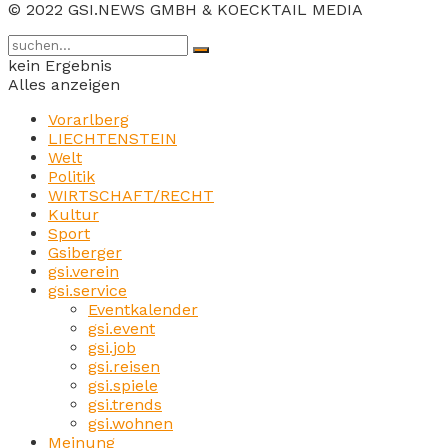
© 2022 GSI.NEWS GMBH & KOECKTAIL MEDIA
kein Ergebnis
Alles anzeigen
Vorarlberg
LIECHTENSTEIN
Welt
Politik
WIRTSCHAFT/RECHT
Kultur
Sport
Gsiberger
gsi.verein
gsi.service
Eventkalender
gsi.event
gsi.job
gsi.reisen
gsi.spiele
gsi.trends
gsi.wohnen
Meinung