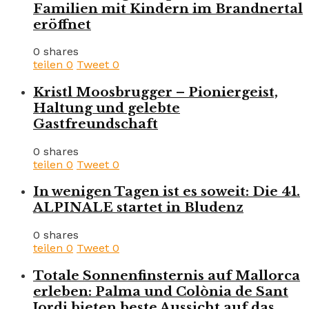
Familien mit Kindern im Brandnertal
eröffnet
0 shares
teilen
0
Tweet
0
Kristl Moosbrugger – Pioniergeist,
Haltung und gelebte
Gastfreundschaft
0 shares
teilen
0
Tweet
0
In wenigen Tagen ist es soweit: Die 41.
ALPINALE startet in Bludenz
0 shares
teilen
0
Tweet
0
Totale Sonnenfinsternis auf Mallorca
erleben: Palma und Colònia de Sant
Jordi bieten beste Aussicht auf das