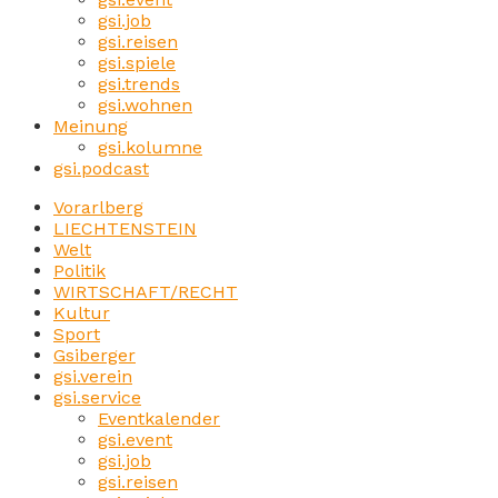
gsi.job
gsi.reisen
gsi.spiele
gsi.trends
gsi.wohnen
Meinung
gsi.kolumne
gsi.podcast
Vorarlberg
LIECHTENSTEIN
Welt
Politik
WIRTSCHAFT/RECHT
Kultur
Sport
Gsiberger
gsi.verein
gsi.service
Eventkalender
gsi.event
gsi.job
gsi.reisen