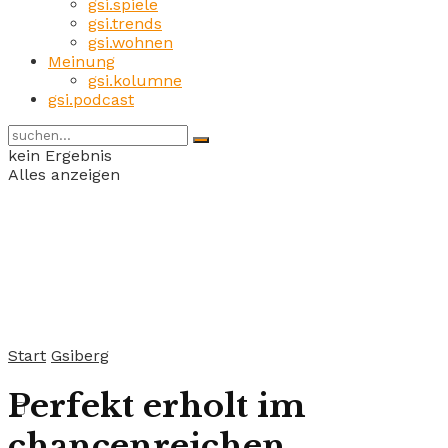
gsi.spiele
gsi.trends
gsi.wohnen
Meinung
gsi.kolumne
gsi.podcast
kein Ergebnis
Alles anzeigen
Start
Gsiberg
Perfekt erholt im
chancenreichen