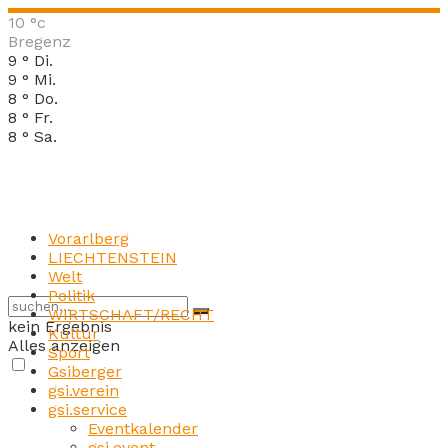
10
°c
Bregenz
9
°
Di.
9
°
Mi.
8
°
Do.
8
°
Fr.
8
°
Sa.
Vorarlberg
LIECHTENSTEIN
Welt
Politik
WIRTSCHAFT/RECHT
kein Ergebnis
Kultur
Alles anzeigen
Sport
Gsiberger
gsi.verein
gsi.service
Eventkalender
gsi.event