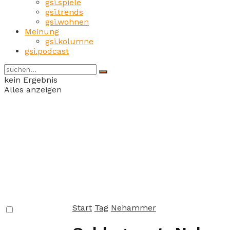
gsi.spiele
gsi.trends
gsi.wohnen
Meinung
gsi.kolumne
gsi.podcast
kein Ergebnis
Alles anzeigen
Start
Tag
Nehammer