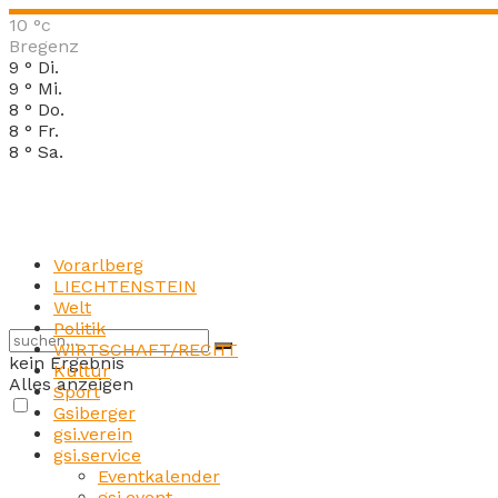
10
°c
Bregenz
9
°
Di.
9
°
Mi.
8
°
Do.
8
°
Fr.
8
°
Sa.
Vorarlberg
LIECHTENSTEIN
Welt
Politik
WIRTSCHAFT/RECHT
kein Ergebnis
Kultur
Alles anzeigen
Sport
Gsiberger
gsi.verein
gsi.service
Eventkalender
gsi.event