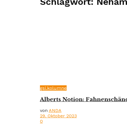
Schlagwort:
Neham
gsi.kolumne
Alberts Notion: Fahnenschän
von
ANDA
29. Oktober 2023
0