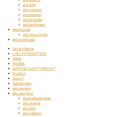
gsi.job
gsi.reisen
gsi.spiele
gsi.trends
gsi.wohnen
Meinung
gsi.kolumne
gsi.podcast
Vorarlberg
LIECHTENSTEIN
Welt
Politik
WIRTSCHAFT/RECHT
Kultur
Sport
Gsiberger
gsi.verein
gsi.service
Eventkalender
gsi.event
gsi.job
gsi.reisen