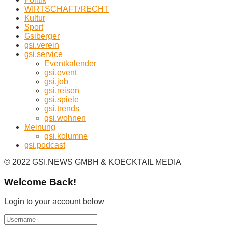
WIRTSCHAFT/RECHT
Kultur
Sport
Gsiberger
gsi.verein
gsi.service
Eventkalender
gsi.event
gsi.job
gsi.reisen
gsi.spiele
gsi.trends
gsi.wohnen
Meinung
gsi.kolumne
gsi.podcast
© 2022 GSI.NEWS GMBH & KOECKTAIL MEDIA
Welcome Back!
Login to your account below