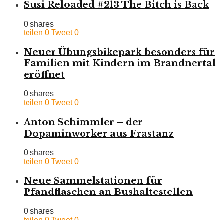
Susi Reloaded #213 The Bitch is Back
0 shares
teilen
0
Tweet
0
Neuer Übungsbikepark besonders für
Familien mit Kindern im Brandnertal
eröffnet
0 shares
teilen
0
Tweet
0
Anton Schimmler – der
Dopaminworker aus Frastanz
0 shares
teilen
0
Tweet
0
Neue Sammelstationen für
Pfandflaschen an Bushaltestellen
0 shares
teilen
0
Tweet
0