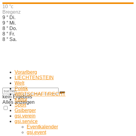
10
°c
Bregenz
9
°
Di.
9
°
Mi.
8
°
Do.
8
°
Fr.
8
°
Sa.
Vorarlberg
LIECHTENSTEIN
Welt
Politik
WIRTSCHAFT/RECHT
kein Ergebnis
Kultur
Alles anzeigen
Sport
Gsiberger
gsi.verein
gsi.service
Eventkalender
gsi.event