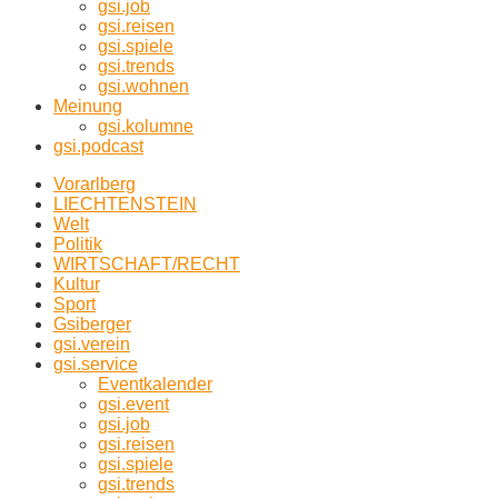
gsi.job
gsi.reisen
gsi.spiele
gsi.trends
gsi.wohnen
Meinung
gsi.kolumne
gsi.podcast
Vorarlberg
LIECHTENSTEIN
Welt
Politik
WIRTSCHAFT/RECHT
Kultur
Sport
Gsiberger
gsi.verein
gsi.service
Eventkalender
gsi.event
gsi.job
gsi.reisen
gsi.spiele
gsi.trends