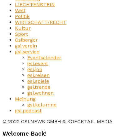
LIECHTENSTEIN
Welt
Politik
WIRTSCHAFT/RECHT
Kultur
Sport
Gsiberger
gsi.verein
gsi.service
Eventkalender
gsi.event
gsi.job
gsi.reisen
gsi.spiele
gsi.trends
gsi.wohnen
Meinung
gsi.kolumne
gsi.podcast
© 2022 GSI.NEWS GMBH & KOECKTAIL MEDIA
Welcome Back!