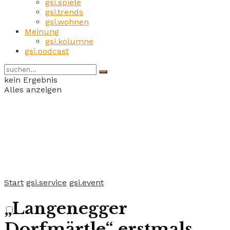
gsi.spiele
gsi.trends
gsi.wohnen
Meinung
gsi.kolumne
gsi.podcast
kein Ergebnis
Alles anzeigen
Start
gsi.service
gsi.event
„Langenegger
Dorfmärtle“ erstmals