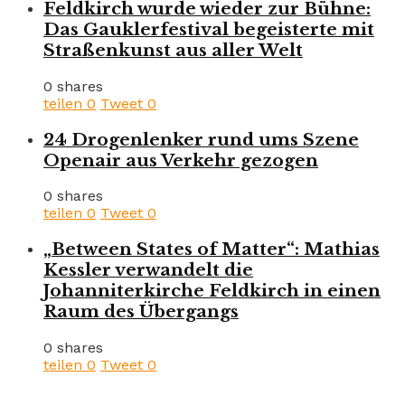
Feldkirch wurde wieder zur Bühne:
Das Gauklerfestival begeisterte mit
Straßenkunst aus aller Welt
0 shares
teilen
0
Tweet
0
24 Drogenlenker rund ums Szene
Openair aus Verkehr gezogen
0 shares
teilen
0
Tweet
0
„Between States of Matter“: Mathias
Kessler verwandelt die
Johanniterkirche Feldkirch in einen
Raum des Übergangs
0 shares
teilen
0
Tweet
0