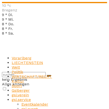
10
°c
Bregenz
9
°
Di.
9
°
Mi.
8
°
Do.
8
°
Fr.
8
°
Sa.
Vorarlberg
LIECHTENSTEIN
Welt
Politik
WIRTSCHAFT/RECHT
kein Ergebnis
Kultur
Alles anzeigen
Sport
Gsiberger
gsi.verein
gsi.service
Eventkalender
gsi.event