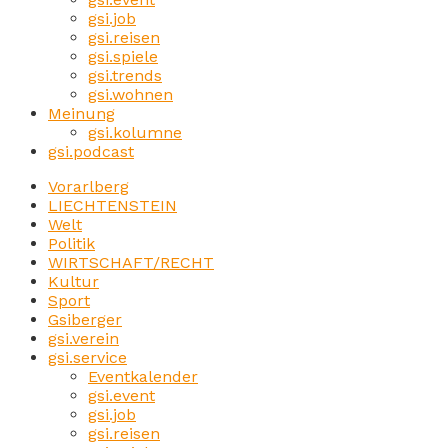
gsi.job
gsi.reisen
gsi.spiele
gsi.trends
gsi.wohnen
Meinung
gsi.kolumne
gsi.podcast
Vorarlberg
LIECHTENSTEIN
Welt
Politik
WIRTSCHAFT/RECHT
Kultur
Sport
Gsiberger
gsi.verein
gsi.service
Eventkalender
gsi.event
gsi.job
gsi.reisen