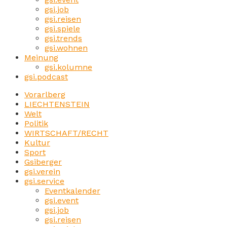
gsi.job
gsi.reisen
gsi.spiele
gsi.trends
gsi.wohnen
Meinung
gsi.kolumne
gsi.podcast
Vorarlberg
LIECHTENSTEIN
Welt
Politik
WIRTSCHAFT/RECHT
Kultur
Sport
Gsiberger
gsi.verein
gsi.service
Eventkalender
gsi.event
gsi.job
gsi.reisen