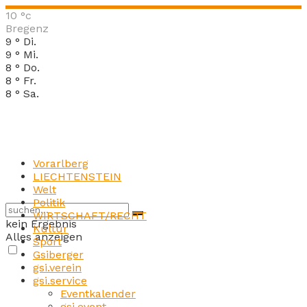
10
°c
Bregenz
9
°
Di.
9
°
Mi.
8
°
Do.
8
°
Fr.
8
°
Sa.
Vorarlberg
LIECHTENSTEIN
Welt
Politik
WIRTSCHAFT/RECHT
kein Ergebnis
Kultur
Alles anzeigen
Sport
Gsiberger
gsi.verein
gsi.service
Eventkalender
gsi.event