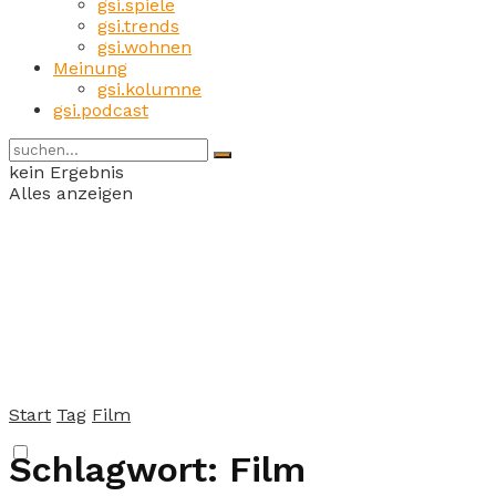
gsi.spiele
gsi.trends
gsi.wohnen
Meinung
gsi.kolumne
gsi.podcast
kein Ergebnis
Alles anzeigen
Start
Tag
Film
Schlagwort:
Film