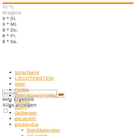
10
°c
Bregenz
9
°
Di.
9
°
Mi.
8
°
Do.
8
°
Fr.
8
°
Sa.
Vorarlberg
LIECHTENSTEIN
Welt
Politik
WIRTSCHAFT/RECHT
kein Ergebnis
Kultur
Alles anzeigen
Sport
Gsiberger
gsi.verein
gsi.service
Eventkalender
gsi.event