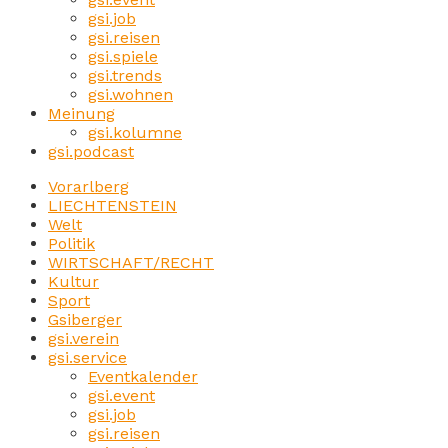
gsi.job
gsi.reisen
gsi.spiele
gsi.trends
gsi.wohnen
Meinung
gsi.kolumne
gsi.podcast
Vorarlberg
LIECHTENSTEIN
Welt
Politik
WIRTSCHAFT/RECHT
Kultur
Sport
Gsiberger
gsi.verein
gsi.service
Eventkalender
gsi.event
gsi.job
gsi.reisen