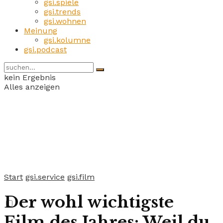
gsi.spiele
gsi.trends
gsi.wohnen
Meinung
gsi.kolumne
gsi.podcast
kein Ergebnis
Alles anzeigen
Start
gsi.service
gsi.film
Der wohl wichtigste
Film des Jahres: Weil du