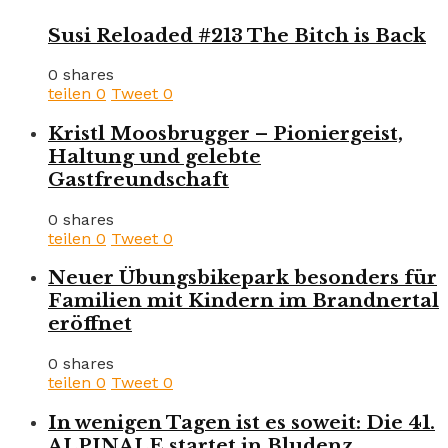
Susi Reloaded #213 The Bitch is Back
0 shares
teilen
0
Tweet
0
Kristl Moosbrugger – Pioniergeist,
Haltung und gelebte
Gastfreundschaft
0 shares
teilen
0
Tweet
0
Neuer Übungsbikepark besonders für
Familien mit Kindern im Brandnertal
eröffnet
0 shares
teilen
0
Tweet
0
In wenigen Tagen ist es soweit: Die 41.
ALPINALE startet in Bludenz