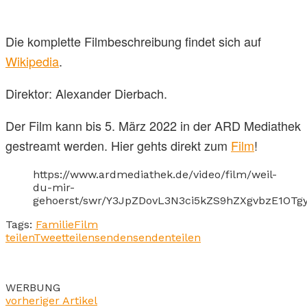
Die komplette Filmbeschreibung findet sich auf
Wikipedia
.
Direktor: Alexander Dierbach.
Der Film kann bis 5. März 2022 in der ARD Mediathek
gestreamt werden. Hier gehts direkt zum
Film
!
https://www.ardmediathek.de/video/film/weil-
du-mir-
gehoerst/swr/Y3JpZDovL3N3ci5kZS9hZXgvbzE1OT
Tags:
Familie
Film
teilen
Tweet
teilen
senden
senden
teilen
WERBUNG
vorheriger Artikel