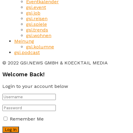
Eventkalender
gsi.event
gsi.job
gsi.reisen
gsi.spiele
gsi.trends
gsi.wohnen
Meinung
gsi.kolumne
gsi.podcast
© 2022 GSI.NEWS GMBH & KOECKTAIL MEDIA
Welcome Back!
Login to your account below
Remember Me