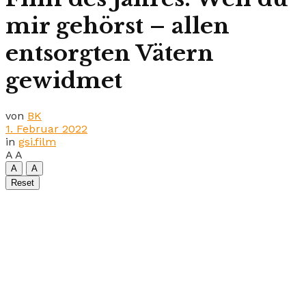
mir gehörst – allen
entsorgten Vätern
gewidmet
von
BK
1. Februar 2022
in
gsi.film
A
A
A
A
Reset