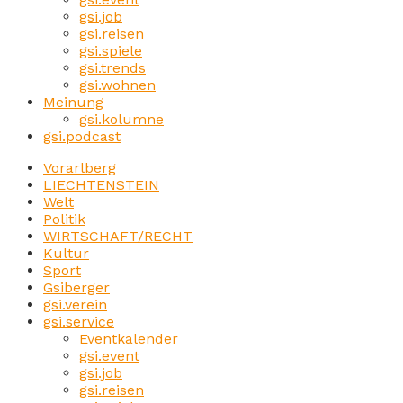
gsi.job
gsi.reisen
gsi.spiele
gsi.trends
gsi.wohnen
Meinung
gsi.kolumne
gsi.podcast
Vorarlberg
LIECHTENSTEIN
Welt
Politik
WIRTSCHAFT/RECHT
Kultur
Sport
Gsiberger
gsi.verein
gsi.service
Eventkalender
gsi.event
gsi.job
gsi.reisen