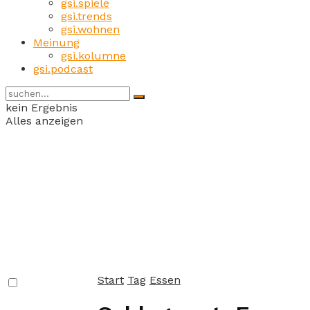
gsi.spiele
gsi.trends
gsi.wohnen
Meinung
gsi.kolumne
gsi.podcast
kein Ergebnis
Alles anzeigen
Start
Tag
Essen