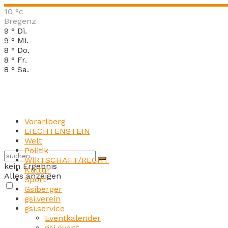
10
°c
Bregenz
9
°
Di.
9
°
Mi.
8
°
Do.
8
°
Fr.
8
°
Sa.
Vorarlberg
LIECHTENSTEIN
Welt
Politik
WIRTSCHAFT/RECHT
kein Ergebnis
Kultur
Alles anzeigen
Sport
Gsiberger
gsi.verein
gsi.service
Eventkalender
gsi.event