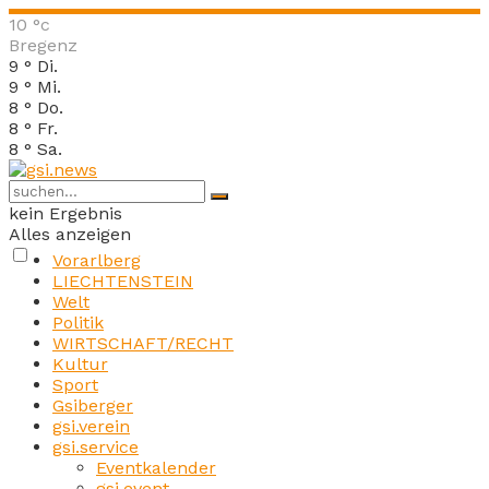
10
°c
Bregenz
9
°
Di.
9
°
Mi.
8
°
Do.
8
°
Fr.
8
°
Sa.
kein Ergebnis
Alles anzeigen
Vorarlberg
LIECHTENSTEIN
Welt
Politik
WIRTSCHAFT/RECHT
Kultur
Sport
Gsiberger
gsi.verein
gsi.service
Eventkalender
gsi.event