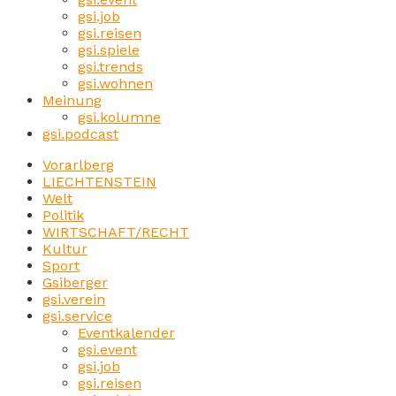
gsi.job
gsi.reisen
gsi.spiele
gsi.trends
gsi.wohnen
Meinung
gsi.kolumne
gsi.podcast
Vorarlberg
LIECHTENSTEIN
Welt
Politik
WIRTSCHAFT/RECHT
Kultur
Sport
Gsiberger
gsi.verein
gsi.service
Eventkalender
gsi.event
gsi.job
gsi.reisen