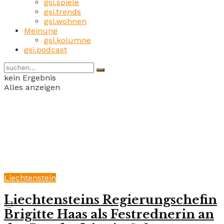
gsi.spiele
gsi.trends
gsi.wohnen
Meinung
gsi.kolumne
gsi.podcast
kein Ergebnis
Alles anzeigen
Liechtenstein
Liechtensteins Regierungschefin
Brigitte Haas als Festrednerin an