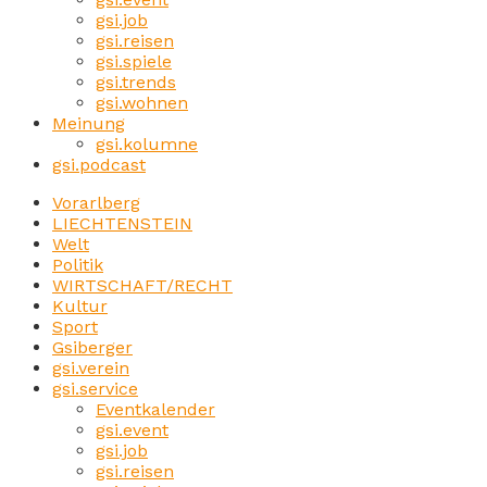
gsi.job
gsi.reisen
gsi.spiele
gsi.trends
gsi.wohnen
Meinung
gsi.kolumne
gsi.podcast
Vorarlberg
LIECHTENSTEIN
Welt
Politik
WIRTSCHAFT/RECHT
Kultur
Sport
Gsiberger
gsi.verein
gsi.service
Eventkalender
gsi.event
gsi.job
gsi.reisen