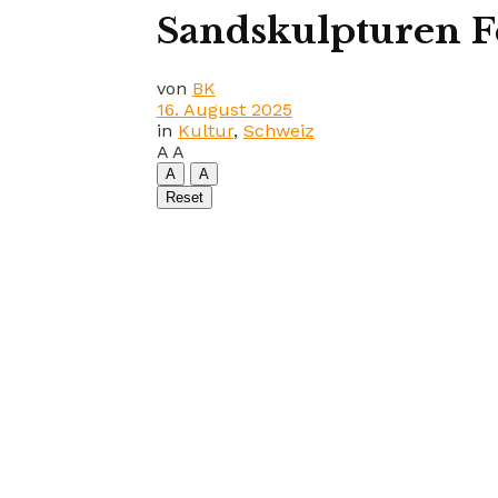
Sandskulpturen F
von
BK
16. August 2025
in
Kultur
,
Schweiz
A
A
A
A
Reset