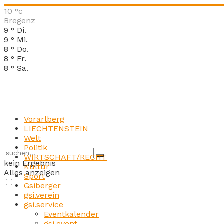
10
°c
Bregenz
9
°
Di.
9
°
Mi.
8
°
Do.
8
°
Fr.
8
°
Sa.
Vorarlberg
LIECHTENSTEIN
Welt
Politik
WIRTSCHAFT/RECHT
kein Ergebnis
Kultur
Alles anzeigen
Sport
Gsiberger
gsi.verein
gsi.service
Eventkalender
gsi.event