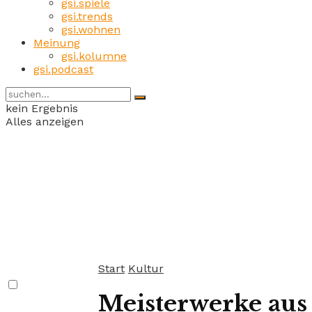
gsi.spiele
gsi.trends
gsi.wohnen
Meinung
gsi.kolumne
gsi.podcast
kein Ergebnis
Alles anzeigen
Start
Kultur
Meisterwerke aus 