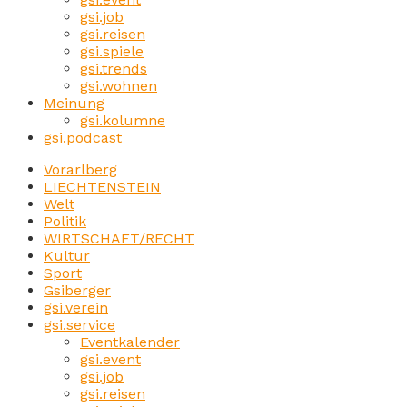
gsi.job
gsi.reisen
gsi.spiele
gsi.trends
gsi.wohnen
Meinung
gsi.kolumne
gsi.podcast
Vorarlberg
LIECHTENSTEIN
Welt
Politik
WIRTSCHAFT/RECHT
Kultur
Sport
Gsiberger
gsi.verein
gsi.service
Eventkalender
gsi.event
gsi.job
gsi.reisen