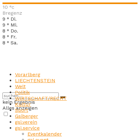
10
°c
Bregenz
9
°
Di.
9
°
Mi.
8
°
Do.
8
°
Fr.
8
°
Sa.
Vorarlberg
LIECHTENSTEIN
Welt
Politik
WIRTSCHAFT/RECHT
kein Ergebnis
Kultur
Alles anzeigen
Sport
Gsiberger
gsi.verein
gsi.service
Eventkalender
gsi.event