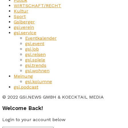
Politik
WIRTSCHAFT/RECHT
Kultur
Sport
Gsiberger
gsi.verein
gsi.service
Eventkalender
gsi.event
gsi.job
gsi.reisen
gsi.spiele
gsi.trends
gsi.wohnen
Meinung
gsi.kolumne
gsi.podcast
© 2022 GSI.NEWS GMBH & KOECKTAIL MEDIA
Welcome Back!
Login to your account below