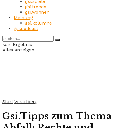
gsi.spiele
gsi.trends
gsi.wohnen
Meinung
gsi.kolumne
gsi.podcast
kein Ergebnis
Alles anzeigen
Start
Vorarlberg
Gsi.Tipps zum Thema
Abfall: Rechte und