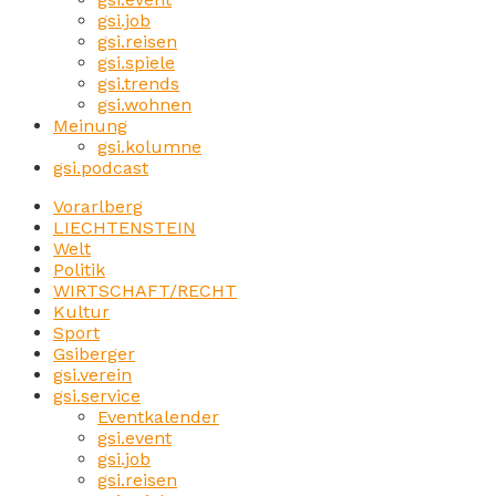
gsi.job
gsi.reisen
gsi.spiele
gsi.trends
gsi.wohnen
Meinung
gsi.kolumne
gsi.podcast
Vorarlberg
LIECHTENSTEIN
Welt
Politik
WIRTSCHAFT/RECHT
Kultur
Sport
Gsiberger
gsi.verein
gsi.service
Eventkalender
gsi.event
gsi.job
gsi.reisen