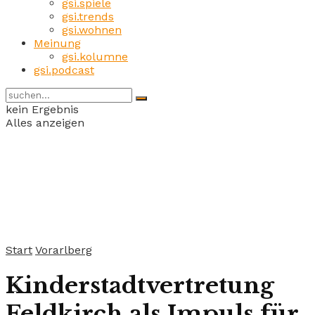
gsi.spiele
gsi.trends
gsi.wohnen
Meinung
gsi.kolumne
gsi.podcast
kein Ergebnis
Alles anzeigen
Start
Vorarlberg
Kinderstadtvertretung
Feldkirch als Impuls für