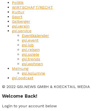
Politik
WIRTSCHAFT/RECHT
Kultur
Sport
Gsiberger
gsi.verein
gsi.service
Eventkalender
gsi.event
gsi.job
gsi.reisen
gsi.spiele
gsi.trends
gsi.wohnen
Meinung
gsi.kolumne
gsi.podcast
© 2022 GSI.NEWS GMBH & KOECKTAIL MEDIA
Welcome Back!
Login to your account below