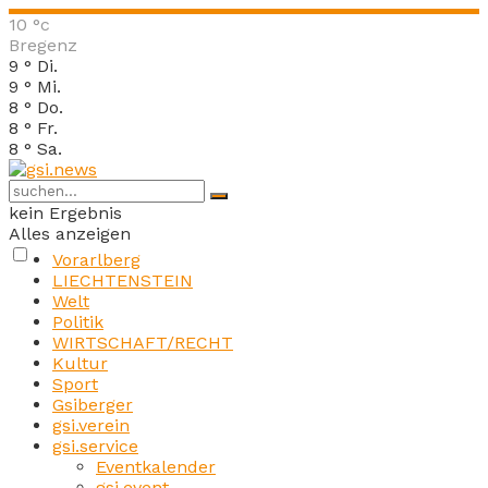
10
°c
Bregenz
9
°
Di.
9
°
Mi.
8
°
Do.
8
°
Fr.
8
°
Sa.
kein Ergebnis
Alles anzeigen
Vorarlberg
LIECHTENSTEIN
Welt
Politik
WIRTSCHAFT/RECHT
Kultur
Sport
Gsiberger
gsi.verein
gsi.service
Eventkalender
gsi.event