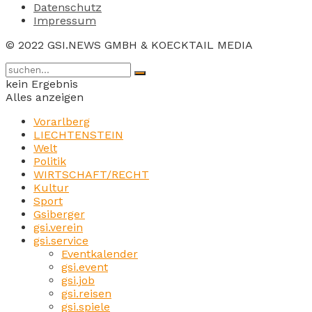
Datenschutz
Impressum
© 2022 GSI.NEWS GMBH & KOECKTAIL MEDIA
kein Ergebnis
Alles anzeigen
Vorarlberg
LIECHTENSTEIN
Welt
Politik
WIRTSCHAFT/RECHT
Kultur
Sport
Gsiberger
gsi.verein
gsi.service
Eventkalender
gsi.event
gsi.job
gsi.reisen
gsi.spiele