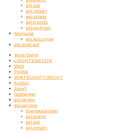
gsi.job
gsi.reisen
gsi.spiele
gsi.trends
gsi.wohnen
Meinung
gsi.kolumne
gsi.podcast
Vorarlberg
LIECHTENSTEIN
Welt
Politik
WIRTSCHAFT/RECHT
Kultur
Sport
Gsiberger
gsi.verein
gsi.service
Eventkalender
gsi.event
gsi.job
gsi.reisen