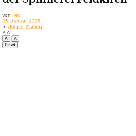
von
Red
25. Januar 2025
in
döt.gsi
,
Gsiberg
A
A
A
A
Reset