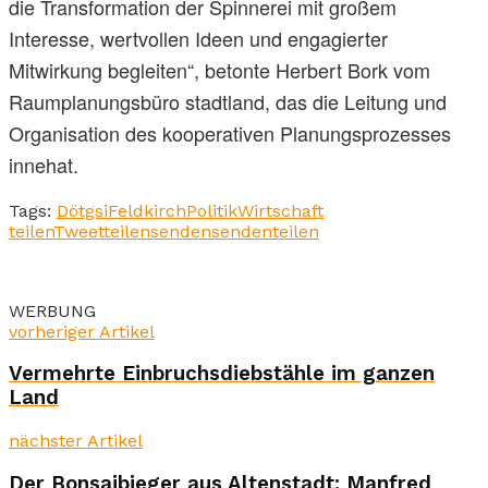
die Transformation der Spinnerei mit großem
Interesse, wertvollen Ideen und engagierter
Mitwirkung begleiten“, betonte Herbert Bork vom
Raumplanungsbüro stadtland, das die Leitung und
Organisation des kooperativen Planungsprozesses
innehat.
Tags:
Dötgsi
Feldkirch
Politik
Wirtschaft
teilen
Tweet
teilen
senden
senden
teilen
WERBUNG
vorheriger Artikel
Vermehrte Einbruchsdiebstähle im ganzen
Land
nächster Artikel
Der Bonsaibieger aus Altenstadt: Manfred