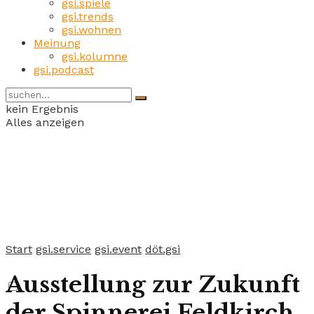
gsi.spiele
gsi.trends
gsi.wohnen
Meinung
gsi.kolumne
gsi.podcast
kein Ergebnis
Alles anzeigen
Start
gsi.service
gsi.event
döt.gsi
Ausstellung zur Zukunft
der Spinnerei Feldkirch