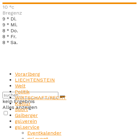
10
°c
Bregenz
9
°
Di.
9
°
Mi.
8
°
Do.
8
°
Fr.
8
°
Sa.
Vorarlberg
LIECHTENSTEIN
Welt
Politik
WIRTSCHAFT/RECHT
kein Ergebnis
Kultur
Alles anzeigen
Sport
Gsiberger
gsi.verein
gsi.service
Eventkalender
gsi.event