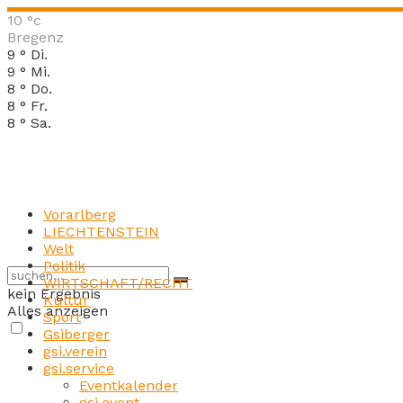
10
°c
Bregenz
9
°
Di.
9
°
Mi.
8
°
Do.
8
°
Fr.
8
°
Sa.
Vorarlberg
LIECHTENSTEIN
Welt
Politik
WIRTSCHAFT/RECHT
kein Ergebnis
Kultur
Alles anzeigen
Sport
Gsiberger
gsi.verein
gsi.service
Eventkalender
gsi.event