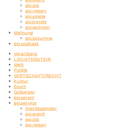
gsi.job
gsi.reisen
gsi.spiele
gsi.trends
gsi.wohnen
Meinung
gsi.kolumne
gsi.podcast
Vorarlberg
LIECHTENSTEIN
Welt
Politik
WIRTSCHAFT/RECHT
Kultur
Sport
Gsiberger
gsi.verein
gsi.service
Eventkalender
gsi.event
gsi.job
gsi.reisen