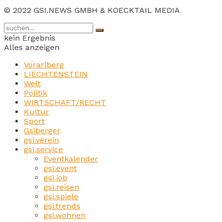
© 2022 GSI.NEWS GMBH & KOECKTAIL MEDIA
kein Ergebnis
Alles anzeigen
Vorarlberg
LIECHTENSTEIN
Welt
Politik
WIRTSCHAFT/RECHT
Kultur
Sport
Gsiberger
gsi.verein
gsi.service
Eventkalender
gsi.event
gsi.job
gsi.reisen
gsi.spiele
gsi.trends
gsi.wohnen