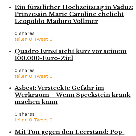
Ein fürstlicher Hochzeitstag in Vaduz:
Prinzessin Marie Caroline ehelicht
Leopoldo Maduro Vollmer
0 shares
teilen
0
Tweet
0
Quadro Ernst steht kurz vor seinem
100.000-Euro-Ziel
0 shares
teilen
0
Tweet
0
Asbest: Versteckte Gefahr im
Werkraum – Wenn Speckstein krank
machen kann
0 shares
teilen
0
Tweet
0
Mit Ton gegen den Leerstand: Pop-