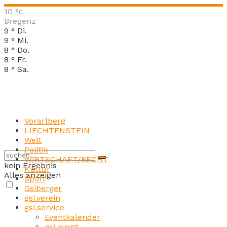
10
°c
Bregenz
9
°
Di.
9
°
Mi.
8
°
Do.
8
°
Fr.
8
°
Sa.
Vorarlberg
LIECHTENSTEIN
Welt
Politik
WIRTSCHAFT/RECHT
kein Ergebnis
Kultur
Alles anzeigen
Sport
Gsiberger
gsi.verein
gsi.service
Eventkalender
gsi.event