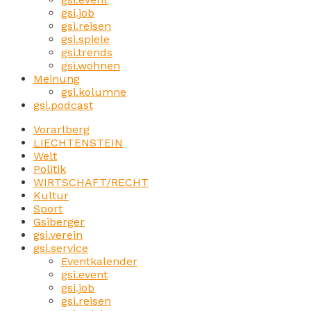
gsi.job
gsi.reisen
gsi.spiele
gsi.trends
gsi.wohnen
Meinung
gsi.kolumne
gsi.podcast
Vorarlberg
LIECHTENSTEIN
Welt
Politik
WIRTSCHAFT/RECHT
Kultur
Sport
Gsiberger
gsi.verein
gsi.service
Eventkalender
gsi.event
gsi.job
gsi.reisen