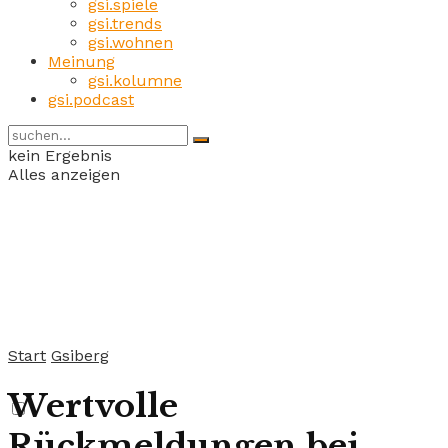
gsi.spiele
gsi.trends
gsi.wohnen
Meinung
gsi.kolumne
gsi.podcast
kein Ergebnis
Alles anzeigen
Start
Gsiberg
Wertvolle
Rückmeldungen bei