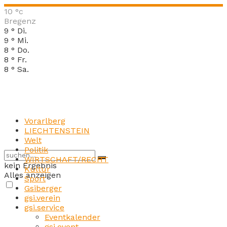
10
°c
Bregenz
9
°
Di.
9
°
Mi.
8
°
Do.
8
°
Fr.
8
°
Sa.
Vorarlberg
LIECHTENSTEIN
Welt
Politik
WIRTSCHAFT/RECHT
kein Ergebnis
Kultur
Alles anzeigen
Sport
Gsiberger
gsi.verein
gsi.service
Eventkalender
gsi.event