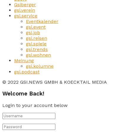
Gsiberger
gsi.verein
gsi.service
Eventkalender
gsi.event
gsi.job
gsi.reisen
gsi.spiele
gsi.trends
gsi.wohnen
Meinung
gsi.kolumne
gsi.podcast
© 2022 GSI.NEWS GMBH & KOECKTAIL MEDIA
Welcome Back!
Login to your account below