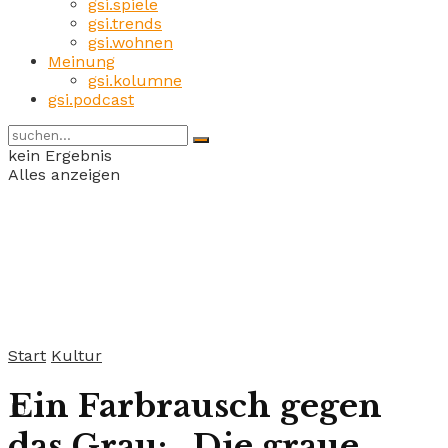
gsi.spiele
gsi.trends
gsi.wohnen
Meinung
gsi.kolumne
gsi.podcast
kein Ergebnis
Alles anzeigen
Start
Kultur
Ein Farbrausch gegen
das Grau: „Die graue