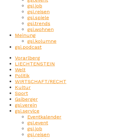
gsi.job
gsi.reisen
gsi.spiele
gsi.trends
gsi.wohnen
Meinung
gsi.kolumne
gsi.podcast
Vorarlberg
LIECHTENSTEIN
Welt
Politik
WIRTSCHAFT/RECHT
Kultur
Sport
Gsiberger
gsi.verein
gsi.service
Eventkalender
gsi.event
gsi.job
gsi.reisen