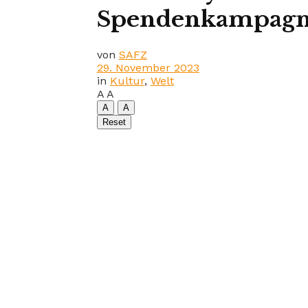
Spendenkampagne
von
SAFZ
29. November 2023
in
Kultur
,
Welt
A
A
A
A
Reset