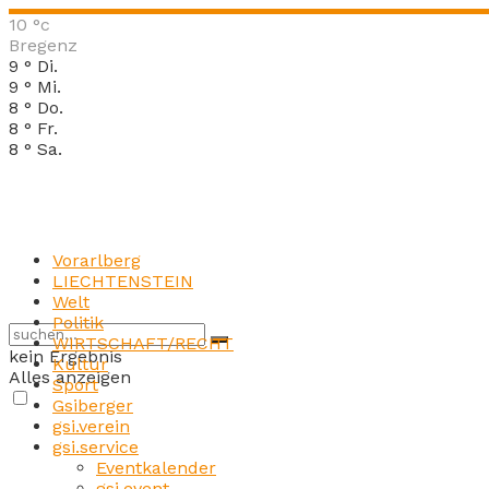
10
°c
Bregenz
9
°
Di.
9
°
Mi.
8
°
Do.
8
°
Fr.
8
°
Sa.
Vorarlberg
LIECHTENSTEIN
Welt
Politik
WIRTSCHAFT/RECHT
kein Ergebnis
Kultur
Alles anzeigen
Sport
Gsiberger
gsi.verein
gsi.service
Eventkalender
gsi.event