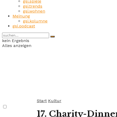
gsi.spiele
gsi.trends
gsi.wohnen
Meinung
gsi.kolumne
gsi.podcast
kein Ergebnis
Alles anzeigen
Start
Kultur
17. Charity-Dinn