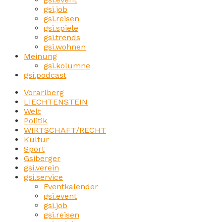
gsi.job
gsi.reisen
gsi.spiele
gsi.trends
gsi.wohnen
Meinung
gsi.kolumne
gsi.podcast
Vorarlberg
LIECHTENSTEIN
Welt
Politik
WIRTSCHAFT/RECHT
Kultur
Sport
Gsiberger
gsi.verein
gsi.service
Eventkalender
gsi.event
gsi.job
gsi.reisen