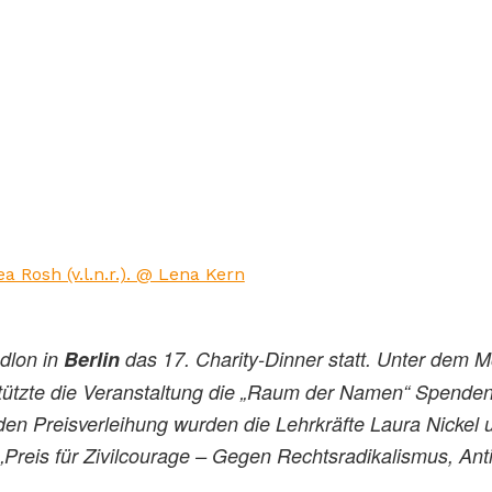
a Rosh (v.l.n.r.). @ Lena Kern
dlon in
Berlin
das 17. Charity-Dinner statt. Unter dem 
stützte die Veranstaltung die „Raum der Namen“ Spen
n Preisverleihung wurden die Lehrkräfte Laura Nickel u
 „Preis für Zivilcourage – Gegen Rechtsradikalismus, A