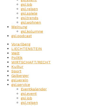
gsi.job
gsi.reisen
gsi.spiele
gsi.trends
gsi.wohnen
Meinung
gsi.kolumne
gsi.podcast
Vorarlberg
LIECHTENSTEIN
Welt
Politik
WIRTSCHAFT/RECHT
Kultur
Sport
Gsiberger
gsi.verein
gsi.service
Eventkalender
gsi.event
gsi.job
gsi.reisen