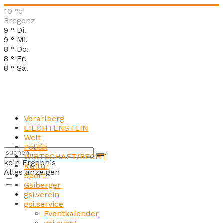
10
°c
Bregenz
9
°
Di.
9
°
Mi.
8
°
Do.
8
°
Fr.
8
°
Sa.
Vorarlberg
LIECHTENSTEIN
Welt
Politik
WIRTSCHAFT/RECHT
kein Ergebnis
Kultur
Alles anzeigen
Sport
Gsiberger
gsi.verein
gsi.service
Eventkalender
gsi.event