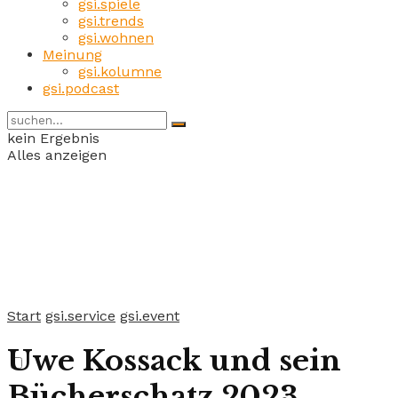
gsi.spiele
gsi.trends
gsi.wohnen
Meinung
gsi.kolumne
gsi.podcast
kein Ergebnis
Alles anzeigen
Start
gsi.service
gsi.event
Uwe Kossack und sein
Bücherschatz 2023