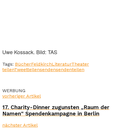
Uwe Kossack. Bild: TAS
Tags:
Bücher
Feldkirch
Literatur
Theater
teilen
Tweet
teilen
senden
senden
teilen
WERBUNG
vorheriger Artikel
17. Charity-Dinner zugunsten „Raum der
Namen“ Spendenkampagne in Berlin
nächster Artikel