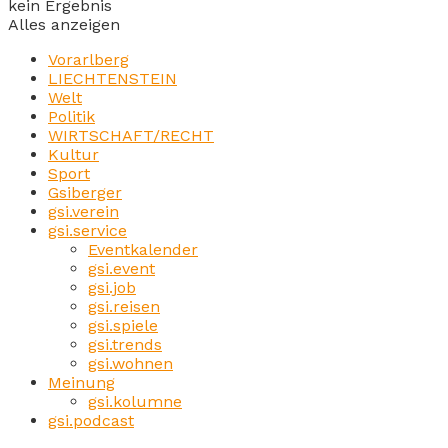
kein Ergebnis
Alles anzeigen
Vorarlberg
LIECHTENSTEIN
Welt
Politik
WIRTSCHAFT/RECHT
Kultur
Sport
Gsiberger
gsi.verein
gsi.service
Eventkalender
gsi.event
gsi.job
gsi.reisen
gsi.spiele
gsi.trends
gsi.wohnen
Meinung
gsi.kolumne
gsi.podcast