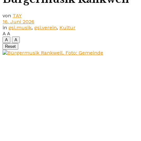
von
TAY
16. Juni 2026
in
gsi.musik
,
gsi.verein
,
Kultur
A
A
A
A
Reset