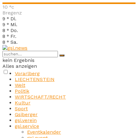
10
°c
Bregenz
9
°
Di.
9
°
Mi.
8
°
Do.
8
°
Fr.
8
°
Sa.
kein Ergebnis
Alles anzeigen
Vorarlberg
LIECHTENSTEIN
Welt
Politik
WIRTSCHAFT/RECHT
Kultur
Sport
Gsiberger
gsi.verein
gsi.service
Eventkalender
gsi.event