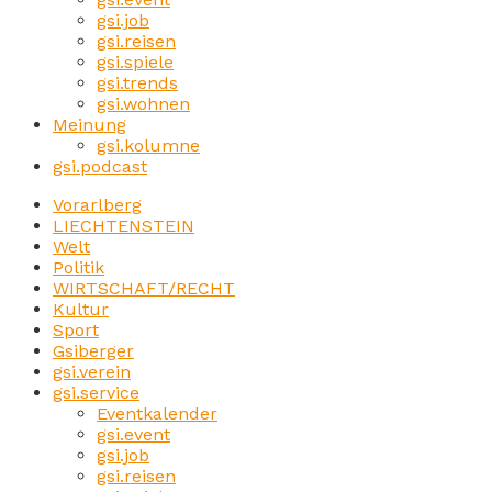
gsi.job
gsi.reisen
gsi.spiele
gsi.trends
gsi.wohnen
Meinung
gsi.kolumne
gsi.podcast
Vorarlberg
LIECHTENSTEIN
Welt
Politik
WIRTSCHAFT/RECHT
Kultur
Sport
Gsiberger
gsi.verein
gsi.service
Eventkalender
gsi.event
gsi.job
gsi.reisen