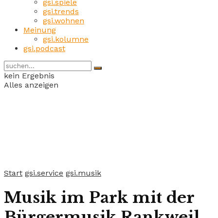
gsi.spiele
gsi.trends
gsi.wohnen
Meinung
gsi.kolumne
gsi.podcast
kein Ergebnis
Alles anzeigen
Start
gsi.service
gsi.musik
Musik im Park mit der
Bürgermusik Rankweil