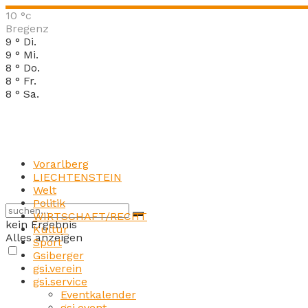
10
°c
Bregenz
9
°
Di.
9
°
Mi.
8
°
Do.
8
°
Fr.
8
°
Sa.
Vorarlberg
LIECHTENSTEIN
Welt
Politik
WIRTSCHAFT/RECHT
kein Ergebnis
Kultur
Alles anzeigen
Sport
Gsiberger
gsi.verein
gsi.service
Eventkalender
gsi.event