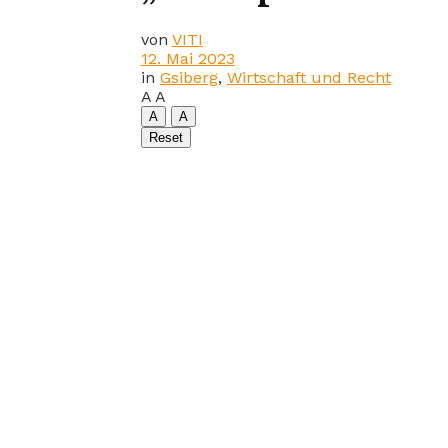
von
VITI
12. Mai 2023
in
Gsiberg
,
Wirtschaft und Recht
A
A
A
A
Reset