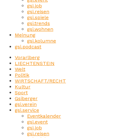
gsi.job
gsi.reisen
gsi.spiele
gsi.trends
gsi.wohnen
Meinung
gsi.kolumne
gsi.podcast
Vorarlberg
LIECHTENSTEIN
Welt
Politik
WIRTSCHAFT/RECHT
Kultur
Sport
Gsiberger
gsi.verein
gsi.service
Eventkalender
gsi.event
gsi.job
gsi.reisen