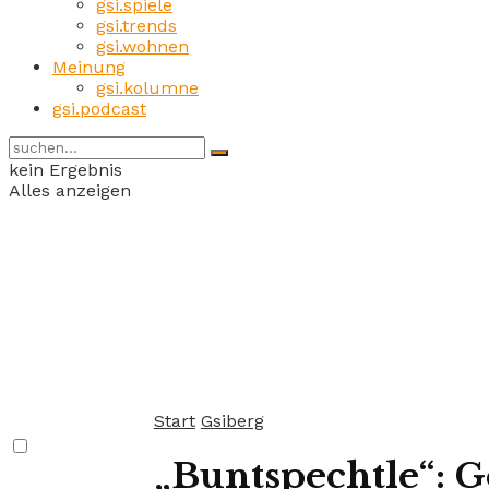
gsi.spiele
gsi.trends
gsi.wohnen
Meinung
gsi.kolumne
gsi.podcast
kein Ergebnis
Alles anzeigen
Start
Gsiberg
„Buntspechtle“: 