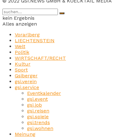
© 2022 GSI.NEWS GMBH & KOECKTAIL MEDIA
kein Ergebnis
Alles anzeigen
Vorarlberg
LIECHTENSTEIN
Welt
Politik
WIRTSCHAFT/RECHT
Kultur
Sport
Gsiberger
gsi.verein
gsi.service
Eventkalender
gsi.event
gsi.job
gsi.reisen
gsi.spiele
gsi.trends
gsi.wohnen
Meinung