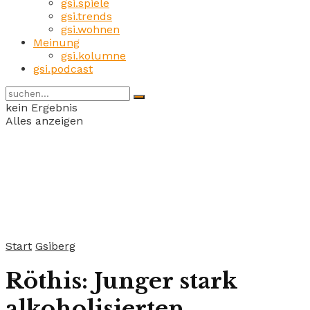
gsi.spiele
gsi.trends
gsi.wohnen
Meinung
gsi.kolumne
gsi.podcast
kein Ergebnis
Alles anzeigen
Start
Gsiberg
Röthis: Junger stark
alkoholisierten