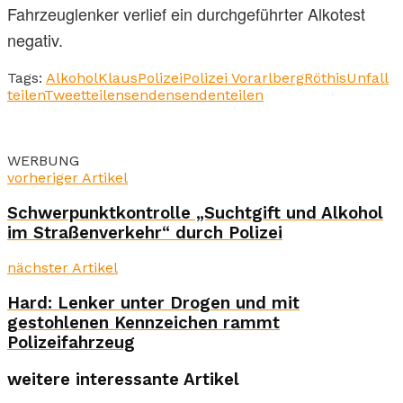
Fahrzeuglenker verlief ein durchgeführter Alkotest
negativ.
Tags:
Alkohol
Klaus
Polizei
Polizei Vorarlberg
Röthis
Unfall
teilen
Tweet
teilen
senden
senden
teilen
WERBUNG
vorheriger Artikel
Schwerpunktkontrolle „Suchtgift und Alkohol
im Straßenverkehr“ durch Polizei
nächster Artikel
Hard: Lenker unter Drogen und mit
gestohlenen Kennzeichen rammt
Polizeifahrzeug
weitere interessante Artikel