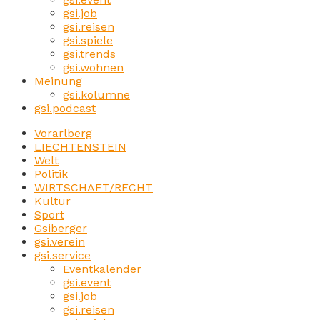
gsi.job
gsi.reisen
gsi.spiele
gsi.trends
gsi.wohnen
Meinung
gsi.kolumne
gsi.podcast
Vorarlberg
LIECHTENSTEIN
Welt
Politik
WIRTSCHAFT/RECHT
Kultur
Sport
Gsiberger
gsi.verein
gsi.service
Eventkalender
gsi.event
gsi.job
gsi.reisen