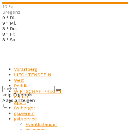
10
°c
Bregenz
9
°
Di.
9
°
Mi.
8
°
Do.
8
°
Fr.
8
°
Sa.
Vorarlberg
LIECHTENSTEIN
Welt
Politik
WIRTSCHAFT/RECHT
kein Ergebnis
Kultur
Alles anzeigen
Sport
Gsiberger
gsi.verein
gsi.service
Eventkalender
gsi.event