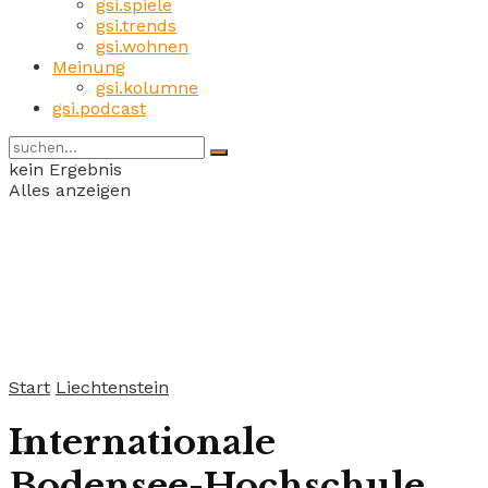
gsi.spiele
gsi.trends
gsi.wohnen
Meinung
gsi.kolumne
gsi.podcast
kein Ergebnis
Alles anzeigen
Start
Liechtenstein
Internationale
Bodensee-Hochschule