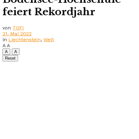
feiert Rekordjahr
von
TOFI
21. Mai 2022
in
Liechtenstein
,
Welt
A
A
A
A
Reset