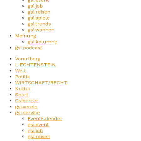
gsi.job
gsi.reisen
gsi.spiele
gsi.trends
gsi.wohnen
Meinung
gsi.kolumne
gsi.podcast
Vorarlberg
LIECHTENSTEIN
Welt
Politik
WIRTSCHAFT/RECHT
Kultur
Sport
Gsiberger
gsi.verein
gsi.service
Eventkalender
gsi.event
gsi.job
gsi.reisen