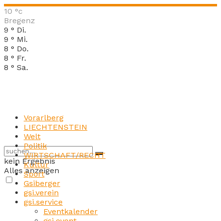
10
°c
Bregenz
9
°
Di.
9
°
Mi.
8
°
Do.
8
°
Fr.
8
°
Sa.
Vorarlberg
LIECHTENSTEIN
Welt
Politik
WIRTSCHAFT/RECHT
kein Ergebnis
Kultur
Alles anzeigen
Sport
Gsiberger
gsi.verein
gsi.service
Eventkalender
gsi.event