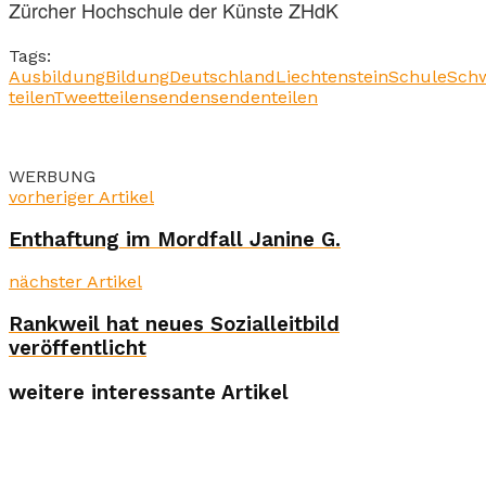
Zürcher Hochschule der Künste ZHdK
Tags:
Ausbildung
Bildung
Deutschland
Liechtenstein
Schule
Sch
teilen
Tweet
teilen
senden
senden
teilen
WERBUNG
vorheriger Artikel
Enthaftung im Mordfall Janine G.
nächster Artikel
Rankweil hat neues Sozialleitbild
veröffentlicht
weitere interessante Artikel