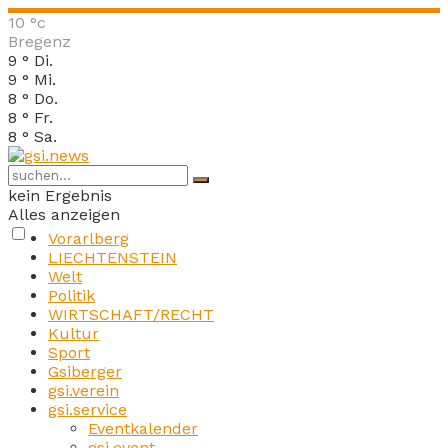
10
°c
Bregenz
9
°
Di.
9
°
Mi.
8
°
Do.
8
°
Fr.
8
°
Sa.
kein Ergebnis
Alles anzeigen
Vorarlberg
LIECHTENSTEIN
Welt
Politik
WIRTSCHAFT/RECHT
Kultur
Sport
Gsiberger
gsi.verein
gsi.service
Eventkalender
gsi.event