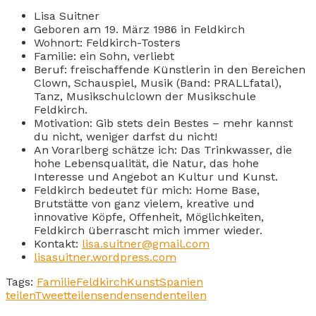
Lisa Suitner
Geboren am 19. März 1986 in Feldkirch
Wohnort: Feldkirch-Tosters
Familie: ein Sohn, verliebt
Beruf: freischaffende Künstlerin in den Bereichen
Clown, Schauspiel, Musik (Band: PRALLfatal),
Tanz, Musikschulclown der Musikschule
Feldkirch.
Motivation: Gib stets dein Bestes – mehr kannst
du nicht, weniger darfst du nicht!
An Vorarlberg schätze ich: Das Trinkwasser, die
hohe Lebensqualität, die Natur, das hohe
Interesse und Angebot an Kultur und Kunst.
Feldkirch bedeutet für mich: Home Base,
Brutstätte von ganz vielem, kreative und
innovative Köpfe, Offenheit, Möglichkeiten,
Feldkirch überrascht mich immer wieder.
Kontakt:
lisa.suitner@gmail.com
lisasuitner.wordpress.com
Tags:
Familie
Feldkirch
Kunst
Spanien
teilen
Tweet
teilen
senden
senden
teilen