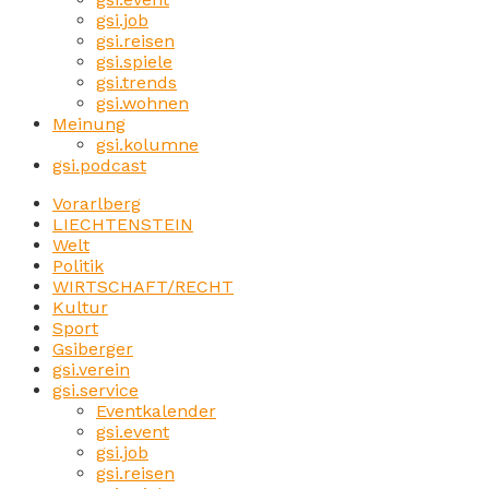
gsi.job
gsi.reisen
gsi.spiele
gsi.trends
gsi.wohnen
Meinung
gsi.kolumne
gsi.podcast
Vorarlberg
LIECHTENSTEIN
Welt
Politik
WIRTSCHAFT/RECHT
Kultur
Sport
Gsiberger
gsi.verein
gsi.service
Eventkalender
gsi.event
gsi.job
gsi.reisen