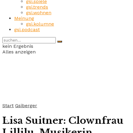
gsi.spiele
gsi.trends
gsi.wohnen
Meinung
gsi.kolumne
gsi.podcast
kein Ergebnis
Alles anzeigen
Start
Gsiberger
Lisa Suitner: Clownfrau
Lillilu, Musikerin,