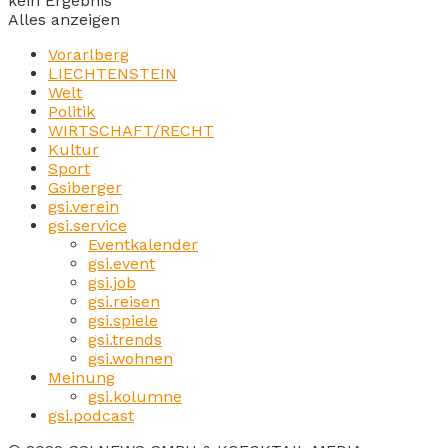
kein Ergebnis
Alles anzeigen
Vorarlberg
LIECHTENSTEIN
Welt
Politik
WIRTSCHAFT/RECHT
Kultur
Sport
Gsiberger
gsi.verein
gsi.service
Eventkalender
gsi.event
gsi.job
gsi.reisen
gsi.spiele
gsi.trends
gsi.wohnen
Meinung
gsi.kolumne
gsi.podcast