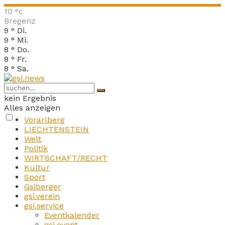
10
°c
Bregenz
9
°
Di.
9
°
Mi.
8
°
Do.
8
°
Fr.
8
°
Sa.
kein Ergebnis
Alles anzeigen
Vorarlberg
LIECHTENSTEIN
Welt
Politik
WIRTSCHAFT/RECHT
Kultur
Sport
Gsiberger
gsi.verein
gsi.service
Eventkalender
gsi.event