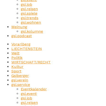
gsi.job
gsi.reisen
gsi.spiele
gsi.trends
gsi.wohnen
Meinung
gsi.kolumne
gsi.podcast
Vorarlberg
LIECHTENSTEIN
Welt
Politik
WIRTSCHAFT/RECHT
Kultur
Sport
Gsiberger
gsi.verein
gsi.service
Eventkalender
gsi.event
gsi.job
gsi.reisen