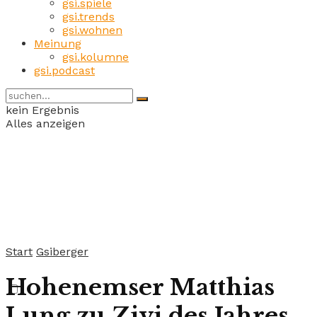
gsi.spiele
gsi.trends
gsi.wohnen
Meinung
gsi.kolumne
gsi.podcast
kein Ergebnis
Alles anzeigen
Start
Gsiberger
Hohenemser Matthias
Lung zu Zivi des Jahres