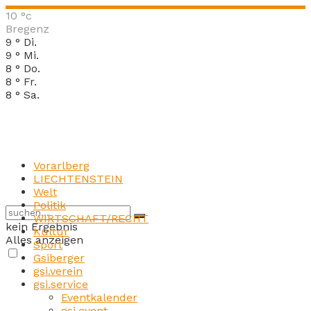
10
°c
Bregenz
9
°
Di.
9
°
Mi.
8
°
Do.
8
°
Fr.
8
°
Sa.
Vorarlberg
LIECHTENSTEIN
Welt
Politik
WIRTSCHAFT/RECHT
kein Ergebnis
Kultur
Alles anzeigen
Sport
Gsiberger
gsi.verein
gsi.service
Eventkalender
gsi.event