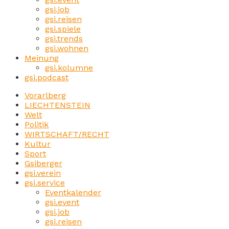
gsi.job
gsi.reisen
gsi.spiele
gsi.trends
gsi.wohnen
Meinung
gsi.kolumne
gsi.podcast
Vorarlberg
LIECHTENSTEIN
Welt
Politik
WIRTSCHAFT/RECHT
Kultur
Sport
Gsiberger
gsi.verein
gsi.service
Eventkalender
gsi.event
gsi.job
gsi.reisen