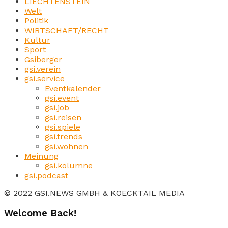
LIECHTENSTEIN
Welt
Politik
WIRTSCHAFT/RECHT
Kultur
Sport
Gsiberger
gsi.verein
gsi.service
Eventkalender
gsi.event
gsi.job
gsi.reisen
gsi.spiele
gsi.trends
gsi.wohnen
Meinung
gsi.kolumne
gsi.podcast
© 2022 GSI.NEWS GMBH & KOECKTAIL MEDIA
Welcome Back!