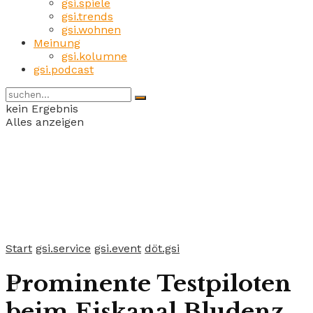
gsi.spiele
gsi.trends
gsi.wohnen
Meinung
gsi.kolumne
gsi.podcast
kein Ergebnis
Alles anzeigen
Start
gsi.service
gsi.event
döt.gsi
Prominente Testpiloten
beim Eiskanal Bludenz