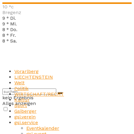
10
°c
Bregenz
9
°
Di.
9
°
Mi.
8
°
Do.
8
°
Fr.
8
°
Sa.
Vorarlberg
LIECHTENSTEIN
Welt
Politik
WIRTSCHAFT/RECHT
kein Ergebnis
Kultur
Alles anzeigen
Sport
Gsiberger
gsi.verein
gsi.service
Eventkalender
gsi.event