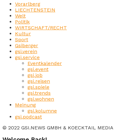
Vorarlberg
LIECHTENSTEIN
Welt
Politik
WIRTSCHAFT/RECHT
Kultur
Sport
Gsiberger
gsi.verein
gsi.service
Eventkalender
gsi.event
gsi.job
gsi.reisen
gsi.spiele
gsi.trends
gsi.wohnen
Meinung
gsi.kolumne
gsi.podcast
© 2022 GSI.NEWS GMBH & KOECKTAIL MEDIA
Welcome Back!