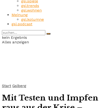
gsi.spiele
gsi.trends
gsi.wohnen
Meinung
gsi.kolumne
gsi.podcast
kein Ergebnis
Alles anzeigen
Start
Gsiberg
Mit Testen und Impfen
raus aus der Krise –