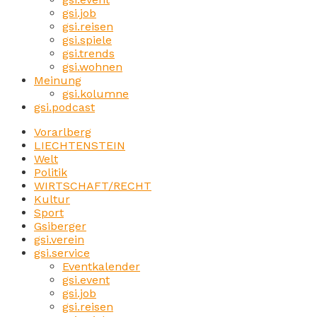
gsi.job
gsi.reisen
gsi.spiele
gsi.trends
gsi.wohnen
Meinung
gsi.kolumne
gsi.podcast
Vorarlberg
LIECHTENSTEIN
Welt
Politik
WIRTSCHAFT/RECHT
Kultur
Sport
Gsiberger
gsi.verein
gsi.service
Eventkalender
gsi.event
gsi.job
gsi.reisen