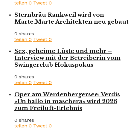
teilen
0
Tweet
0
Sternbräu Rankweil wird von
Marte.Marte Architekten neu gebaut
0 shares
teilen
0
Tweet
0
Sex, geheime Lüste und mehr –
Interview mit der Betreiberin vom
Swingerclub Hokuspokus
0 shares
teilen
0
Tweet
0
Oper am Werdenbergersee: Verdis
«Un ballo in maschera» wird 2026
zum Freiluft-Erlebnis
0 shares
teilen
0
Tweet
0