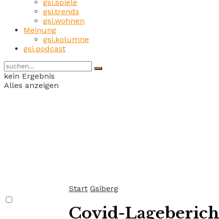
gsi.spiele
gsi.trends
gsi.wohnen
Meinung
gsi.kolumne
gsi.podcast
kein Ergebnis
Alles anzeigen
Start
Gsiberg
Covid-Lagebericht