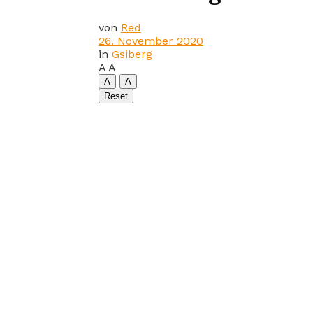
von
Red
26. November 2020
in
Gsiberg
A
A
A
A
Reset