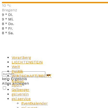
10
°c
Bregenz
9
°
Di.
9
°
Mi.
8
°
Do.
8
°
Fr.
8
°
Sa.
Vorarlberg
LIECHTENSTEIN
Welt
Politik
WIRTSCHAFT/RECHT
kein Ergebnis
Kultur
Alles anzeigen
Sport
Gsiberger
gsi.verein
gsi.service
Eventkalender
gsi.event