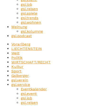
gsi.job
gsi.reisen
gsi.spiele
gsi.trends
gsi.wohnen
Meinung
gsi.kolumne
gsi.podcast
Vorarlberg
LIECHTENSTEIN
Welt
Politik
WIRTSCHAFT/RECHT
Kultur
Sport
Gsiberger
gsi.verein
gsi.service
Eventkalender
gsi.event
gsi.job
gsi.reisen