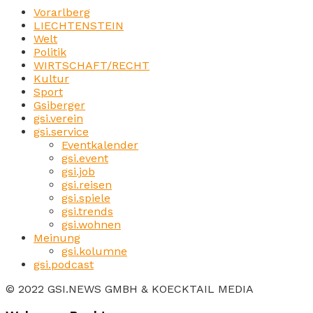
Vorarlberg
LIECHTENSTEIN
Welt
Politik
WIRTSCHAFT/RECHT
Kultur
Sport
Gsiberger
gsi.verein
gsi.service
Eventkalender
gsi.event
gsi.job
gsi.reisen
gsi.spiele
gsi.trends
gsi.wohnen
Meinung
gsi.kolumne
gsi.podcast
© 2022 GSI.NEWS GMBH & KOECKTAIL MEDIA