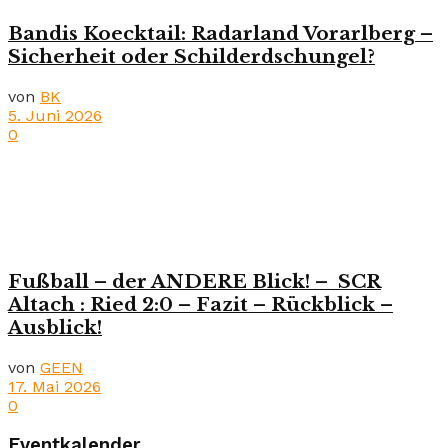
Bandis Koecktail: Radarland Vorarlberg –
Sicherheit oder Schilderdschungel?
von
BK
5. Juni 2026
0
Fußball – der ANDERE Blick! – SCR
Altach : Ried 2:0 – Fazit – Rückblick –
Ausblick!
von
GEEN
17. Mai 2026
0
Eventkalender