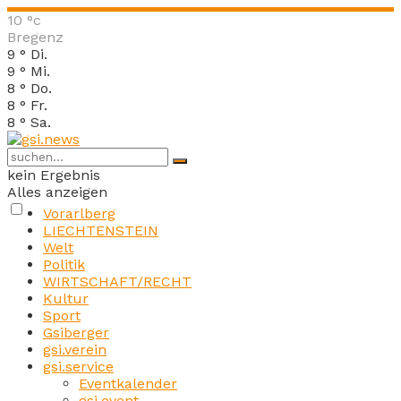
10
°c
Bregenz
9
°
Di.
9
°
Mi.
8
°
Do.
8
°
Fr.
8
°
Sa.
kein Ergebnis
Alles anzeigen
Vorarlberg
LIECHTENSTEIN
Welt
Politik
WIRTSCHAFT/RECHT
Kultur
Sport
Gsiberger
gsi.verein
gsi.service
Eventkalender
gsi.event