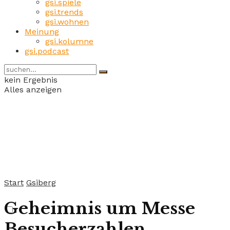
gsi.spiele
gsi.trends
gsi.wohnen
Meinung
gsi.kolumne
gsi.podcast
kein Ergebnis
Alles anzeigen
Start
Gsiberg
Geheimnis um Messe
Besucherzahlen