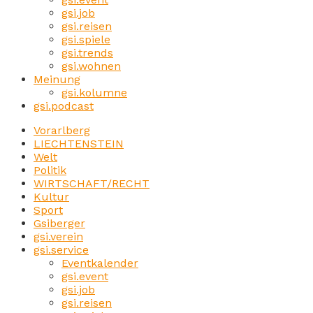
gsi.job
gsi.reisen
gsi.spiele
gsi.trends
gsi.wohnen
Meinung
gsi.kolumne
gsi.podcast
Vorarlberg
LIECHTENSTEIN
Welt
Politik
WIRTSCHAFT/RECHT
Kultur
Sport
Gsiberger
gsi.verein
gsi.service
Eventkalender
gsi.event
gsi.job
gsi.reisen