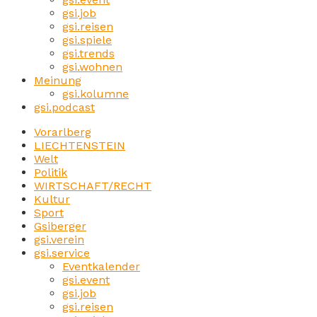
gsi.job
gsi.reisen
gsi.spiele
gsi.trends
gsi.wohnen
Meinung
gsi.kolumne
gsi.podcast
Vorarlberg
LIECHTENSTEIN
Welt
Politik
WIRTSCHAFT/RECHT
Kultur
Sport
Gsiberger
gsi.verein
gsi.service
Eventkalender
gsi.event
gsi.job
gsi.reisen