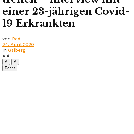
einer 23-jährigen Covid-
19 Erkrankten
von
Red
24. April 2020
in
Gsiberg
A
A
A
A
Reset