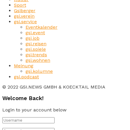
Sport
Gsiberger
gsi.verein
gsi.service
Eventkalender
gsi.event
gsi.job
gsi.reisen
gsi.spiele
gsi.trends
gsi.wohnen
Meinung
gsi.kolumne
gsi.podcast
© 2022 GSI.NEWS GMBH & KOECKTAIL MEDIA
Welcome Back!
Login to your account below