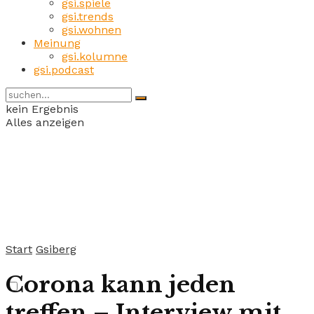
gsi.spiele
gsi.trends
gsi.wohnen
Meinung
gsi.kolumne
gsi.podcast
kein Ergebnis
Alles anzeigen
Start
Gsiberg
Corona kann jeden
treffen – Interview mit