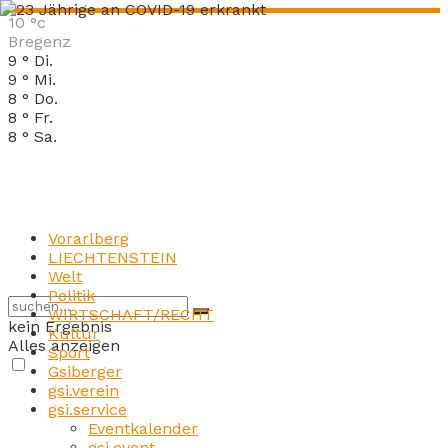
10
°c
Bregenz
9
°
Di.
9
°
Mi.
8
°
Do.
8
°
Fr.
8
°
Sa.
Vorarlberg
LIECHTENSTEIN
Welt
Politik
WIRTSCHAFT/RECHT
kein Ergebnis
Kultur
Alles anzeigen
Sport
Gsiberger
gsi.verein
gsi.service
Eventkalender
gsi.event