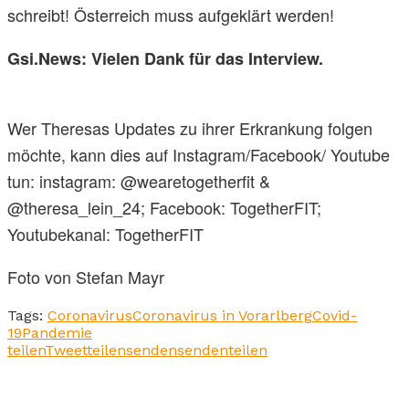
schreibt! Österreich muss aufgeklärt werden!
Gsi.News: Vielen Dank für das Interview.
Wer Theresas Updates zu ihrer Erkrankung folgen
möchte, kann dies auf Instagram/Facebook/ Youtube
tun: instagram: @wearetogetherfit &
@theresa_lein_24; Facebook: TogetherFIT;
Youtubekanal: TogetherFIT
Foto von Stefan Mayr
Tags:
Coronavirus
Coronavirus in Vorarlberg
Covid-
19
Pandemie
teilen
Tweet
teilen
senden
senden
teilen