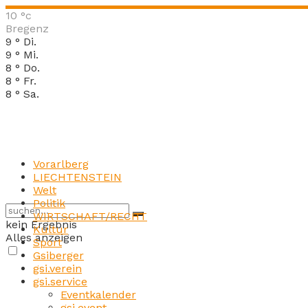
10
°c
Bregenz
9
°
Di.
9
°
Mi.
8
°
Do.
8
°
Fr.
8
°
Sa.
Vorarlberg
LIECHTENSTEIN
Welt
Politik
WIRTSCHAFT/RECHT
kein Ergebnis
Kultur
Alles anzeigen
Sport
Gsiberger
gsi.verein
gsi.service
Eventkalender
gsi.event