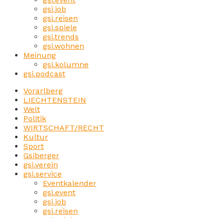
gsi.job
gsi.reisen
gsi.spiele
gsi.trends
gsi.wohnen
Meinung
gsi.kolumne
gsi.podcast
Vorarlberg
LIECHTENSTEIN
Welt
Politik
WIRTSCHAFT/RECHT
Kultur
Sport
Gsiberger
gsi.verein
gsi.service
Eventkalender
gsi.event
gsi.job
gsi.reisen