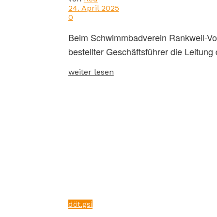
24. April 2025
0
Beim Schwimmbadverein Rankweil-Vord
bestellter Geschäftsführer die Leitung d
weiter lesen
döt.gsi