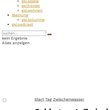
gsi.spiele
gsi.trends
gsi.wohnen
Meinung
gsi.kolumne
gsi.podcast
kein Ergebnis
Alles anzeigen
Start
Tag
Zwischenwasser