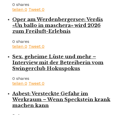
0 shares
teilen
0
Tweet
0
Oper am Werdenbergersee: Verdis
«Un ballo in maschera» wird 2026
zum Freiluft-Erlebnis
0 shares
teilen
0
Tweet
0
Sex, geheime Lüste und mehr –
Interview mit der Betreiberin vom
Swingerclub Hokuspokus
0 shares
teilen
0
Tweet
0
Asbest: Versteckte Gefahr im
Werkraum – Wenn Speckstein krank
machen kann