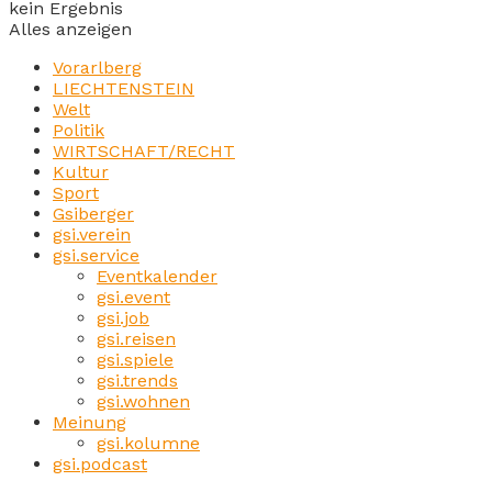
kein Ergebnis
Alles anzeigen
Vorarlberg
LIECHTENSTEIN
Welt
Politik
WIRTSCHAFT/RECHT
Kultur
Sport
Gsiberger
gsi.verein
gsi.service
Eventkalender
gsi.event
gsi.job
gsi.reisen
gsi.spiele
gsi.trends
gsi.wohnen
Meinung
gsi.kolumne
gsi.podcast