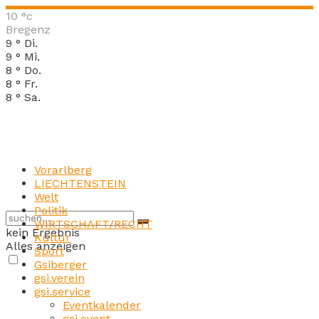
10
°c
Bregenz
9
°
Di.
9
°
Mi.
8
°
Do.
8
°
Fr.
8
°
Sa.
Vorarlberg
LIECHTENSTEIN
Welt
Politik
WIRTSCHAFT/RECHT
kein Ergebnis
Kultur
Alles anzeigen
Sport
Gsiberger
gsi.verein
gsi.service
Eventkalender
gsi.event