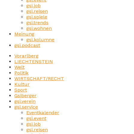
gsi.job
gsi.reisen
gsi.spiele
gsi.trends
gsi.wohnen
Meinung
gsi.kolumne
gsi.podcast
Vorarlberg
LIECHTENSTEIN
Welt
Politik
WIRTSCHAFT/RECHT
Kultur
Sport
Gsiberger
gsi.verein
gsi.service
Eventkalender
gsi.event
gsi.job
gsi.reisen