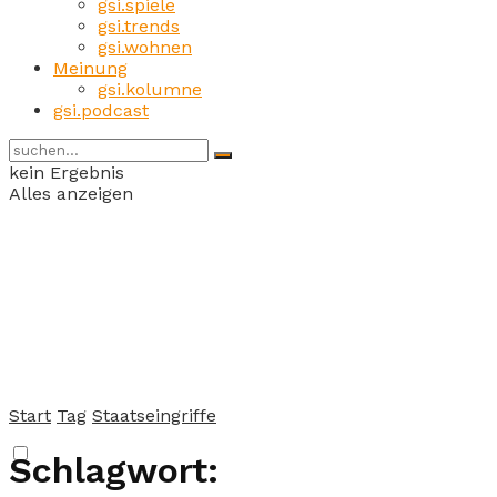
gsi.spiele
gsi.trends
gsi.wohnen
Meinung
gsi.kolumne
gsi.podcast
kein Ergebnis
Alles anzeigen
Start
Tag
Staatseingriffe
Schlagwort: