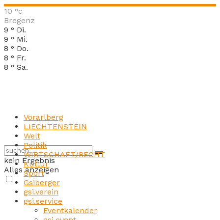
10
°c
Bregenz
9
°
Di.
9
°
Mi.
8
°
Do.
8
°
Fr.
8
°
Sa.
Vorarlberg
LIECHTENSTEIN
Welt
Politik
WIRTSCHAFT/RECHT
kein Ergebnis
Kultur
Alles anzeigen
Sport
Gsiberger
gsi.verein
gsi.service
Eventkalender
gsi.event