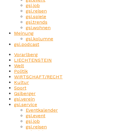
gsi.job
gsi.reisen
gsi.spiele
gsi.trends
gsi.wohnen
Meinung
gsi.kolumne
gsi.podcast
Vorarlberg
LIECHTENSTEIN
Welt
Politik
WIRTSCHAFT/RECHT
Kultur
Sport
Gsiberger
gsi.verein
gsi.service
Eventkalender
gsi.event
gsi.job
gsi.reisen