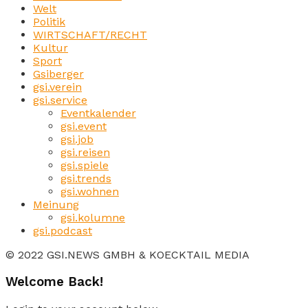
Welt
Politik
WIRTSCHAFT/RECHT
Kultur
Sport
Gsiberger
gsi.verein
gsi.service
Eventkalender
gsi.event
gsi.job
gsi.reisen
gsi.spiele
gsi.trends
gsi.wohnen
Meinung
gsi.kolumne
gsi.podcast
© 2022 GSI.NEWS GMBH & KOECKTAIL MEDIA
Welcome Back!