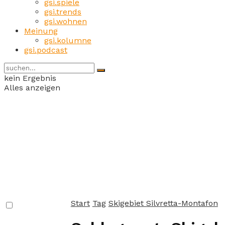
gsi.spiele
gsi.trends
gsi.wohnen
Meinung
gsi.kolumne
gsi.podcast
kein Ergebnis
Alles anzeigen
Start
Tag
Skigebiet Silvretta-Montafon