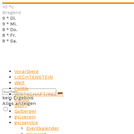
10
°c
Bregenz
9
°
Di.
9
°
Mi.
8
°
Do.
8
°
Fr.
8
°
Sa.
Vorarlberg
LIECHTENSTEIN
Welt
Politik
WIRTSCHAFT/RECHT
kein Ergebnis
Kultur
Alles anzeigen
Sport
Gsiberger
gsi.verein
gsi.service
Eventkalender
gsi.event