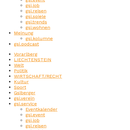
gsi.job
gsi.reisen
gsi.spiele
gsi.trends
gsi.wohnen
Meinung
gsi.kolumne
gsi.podcast
Vorarlberg
LIECHTENSTEIN
Welt
Politik
WIRTSCHAFT/RECHT
Kultur
Sport
Gsiberger
gsi.verein
gsi.service
Eventkalender
gsi.event
gsi.job
gsi.reisen