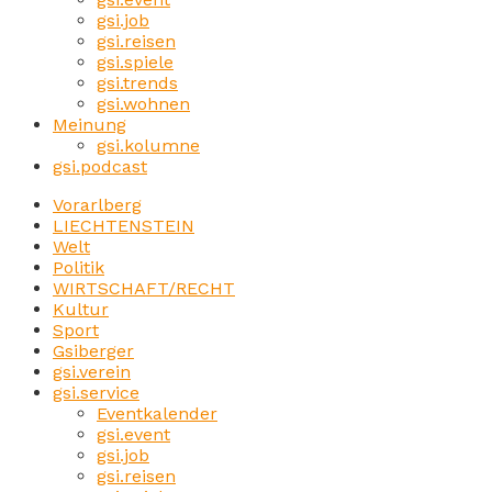
gsi.job
gsi.reisen
gsi.spiele
gsi.trends
gsi.wohnen
Meinung
gsi.kolumne
gsi.podcast
Vorarlberg
LIECHTENSTEIN
Welt
Politik
WIRTSCHAFT/RECHT
Kultur
Sport
Gsiberger
gsi.verein
gsi.service
Eventkalender
gsi.event
gsi.job
gsi.reisen