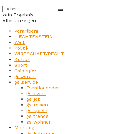
kein Ergebnis
Alles anzeigen
Vorarlberg
LIECHTENSTEIN
Welt
Politik
WIRTSCHAFT/RECHT
Kultur
Sport
Gsiberger
gsi.verein
gsi.service
Eventkalender
gsi.event
gsi.job
gsi.reisen
gsi.spiele
gsi.trends
gsi.wohnen
Meinung
gsi.kolumne