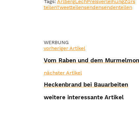
Tags:
Arlberg
Lech
Preisverleihung
Zürs
teilen
Tweet
teilen
senden
senden
teilen
WERBUNG
vorheriger Artikel
Vom Raben und dem Murmelmo
nächster Artikel
Heckenbrand bei Bauarbeiten
weitere interessante Artikel