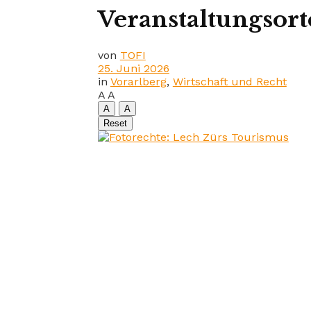
Veranstaltungsor
von
TOFI
25. Juni 2026
in
Vorarlberg
,
Wirtschaft und Recht
A
A
A
A
Reset