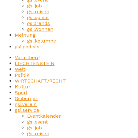
gsi.job
gsi.reisen
gsi.spiele
gsi.trends
gsi.wohnen
Meinung
gsi.kolumne
gsi.podcast
Vorarlberg
LIECHTENSTEIN
Welt
Politik
WIRTSCHAFT/RECHT
Kultur
Sport
Gsiberger
gsi.verein
gsi.service
Eventkalender
gsi.event
gsi.job
gsi.reisen