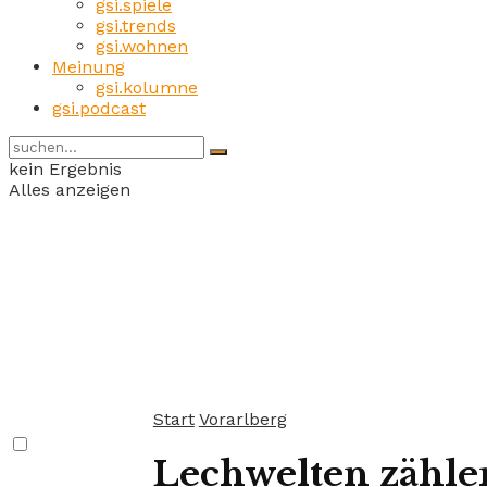
gsi.spiele
gsi.trends
gsi.wohnen
Meinung
gsi.kolumne
gsi.podcast
kein Ergebnis
Alles anzeigen
Start
Vorarlberg
Lechwelten zählen