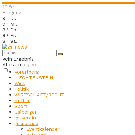
10
°c
Bregenz
9
°
Di.
9
°
Mi.
8
°
Do.
8
°
Fr.
8
°
Sa.
kein Ergebnis
Alles anzeigen
Vorarlberg
LIECHTENSTEIN
Welt
Politik
WIRTSCHAFT/RECHT
Kultur
Sport
Gsiberger
gsi.verein
gsi.service
Eventkalender
gsi.event