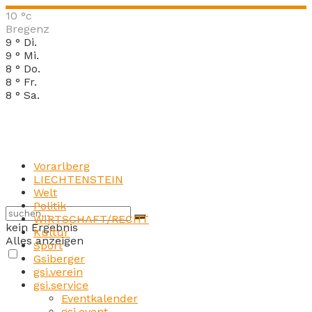
10
°c
Bregenz
9
°
Di.
9
°
Mi.
8
°
Do.
8
°
Fr.
8
°
Sa.
Vorarlberg
LIECHTENSTEIN
Welt
Politik
WIRTSCHAFT/RECHT
kein Ergebnis
Kultur
Alles anzeigen
Sport
Gsiberger
gsi.verein
gsi.service
Eventkalender
gsi.event