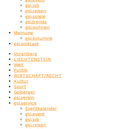
gsi.job
gsi.reisen
gsi.spiele
gsi.trends
gsi.wohnen
Meinung
gsi.kolumne
gsi.podcast
Vorarlberg
LIECHTENSTEIN
Welt
Politik
WIRTSCHAFT/RECHT
Kultur
Sport
Gsiberger
gsi.verein
gsi.service
Eventkalender
gsi.event
gsi.job
gsi.reisen