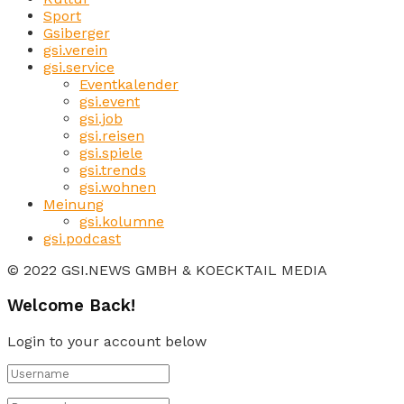
Sport
Gsiberger
gsi.verein
gsi.service
Eventkalender
gsi.event
gsi.job
gsi.reisen
gsi.spiele
gsi.trends
gsi.wohnen
Meinung
gsi.kolumne
gsi.podcast
© 2022 GSI.NEWS GMBH & KOECKTAIL MEDIA
Welcome Back!
Login to your account below