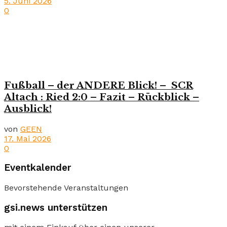
5. Juni 2026
0
Fußball – der ANDERE Blick! – SCR
Altach : Ried 2:0 – Fazit – Rückblick –
Ausblick!
von
GEEN
17. Mai 2026
0
Eventkalender
Bevorstehende Veranstaltungen
gsi.news unterstützen