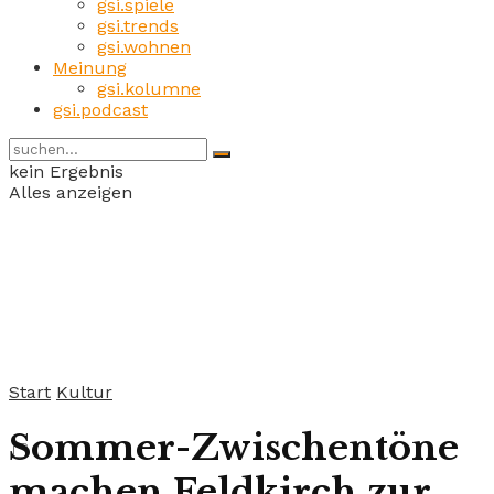
gsi.spiele
gsi.trends
gsi.wohnen
Meinung
gsi.kolumne
gsi.podcast
kein Ergebnis
Alles anzeigen
Start
Kultur
Sommer-Zwischentöne
machen Feldkirch zur