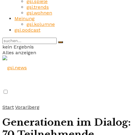
gsi.spiele
gsi.trends
gsi.wohnen
Meinung
gsi.kolumne
gsi.podcast
kein Ergebnis
Alles anzeigen
Start
Vorarlberg
Generationen im Dialog:
70 Teilnehmende