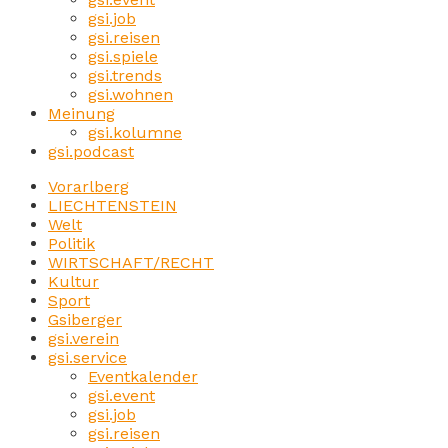
gsi.job
gsi.reisen
gsi.spiele
gsi.trends
gsi.wohnen
Meinung
gsi.kolumne
gsi.podcast
Vorarlberg
LIECHTENSTEIN
Welt
Politik
WIRTSCHAFT/RECHT
Kultur
Sport
Gsiberger
gsi.verein
gsi.service
Eventkalender
gsi.event
gsi.job
gsi.reisen