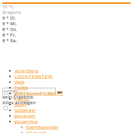
10
°c
Bregenz
9
°
Di.
9
°
Mi.
8
°
Do.
8
°
Fr.
8
°
Sa.
Vorarlberg
LIECHTENSTEIN
Welt
Politik
WIRTSCHAFT/RECHT
kein Ergebnis
Kultur
Alles anzeigen
Sport
Gsiberger
gsi.verein
gsi.service
Eventkalender
gsi.event