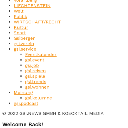
Vorarlberg
LIECHTENSTEIN
Welt
Politik
WIRTSCHAFT/RECHT
Kultur
Sport
Gsiberger
gsi.verein
gsi.service
Eventkalender
gsi.event
gsi.job
gsi.reisen
gsi.spiele
gsi.trends
gsi.wohnen
Meinung
gsi.kolumne
gsi.podcast
© 2022 GSI.NEWS GMBH & KOECKTAIL MEDIA
Welcome Back!