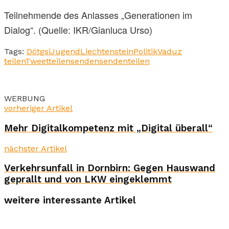
Teilnehmende des Anlasses „Generationen im
Dialog“. (Quelle: IKR/Gianluca Urso)
Tags:
Dötgsi
Jugend
Liechtenstein
Politik
Vaduz
teilen
Tweet
teilen
senden
senden
teilen
WERBUNG
vorheriger Artikel
Mehr Digitalkompetenz mit „Digital überall“
nächster Artikel
Verkehrsunfall in Dornbirn: Gegen Hauswand
geprallt und von LKW eingeklemmt
weitere interessante Artikel